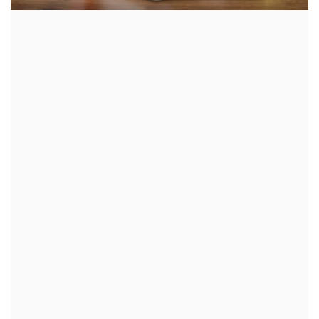
क्रीडा
देश / परदेश
राजकारण
मनोरंजन
गॅलरी
Language
English
Marathi