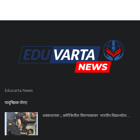
Eduvarta News
यादृच्छिक पोस्ट
धक्कादायक ; अमेरिकेतील विमानतळावर भारतीय विद्यार्थ्याला...