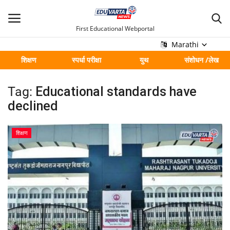
First Educational Webportal
Marathi
शिक्षण
स्पर्धा परीक्षा
युथ
संशोधन /लेख
मुख्य
Tag:
Educational standards have
Contact
declined
शिक्षण
शिक्षण
स्पर्धा परीक्षा
युथ
संशोधन /लेख
शहर