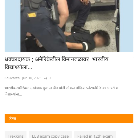
धक्कादायक ; अमेरिकेतील विमानतळावर भारतीय
स
विद्यार्थ्याला...
Ed
Eduvarta
Jun 10, 2025
0
विष
भारतीय-अमेरिकन उद्योजक कुणाल जैन यांनी सोशल मीडिया प्लॅटफॉर्म X वर भारतीय
विद्यार्थ्याचा...
टॅग्ज
Trekking
LLB exam copy case
Failed in 12th exam