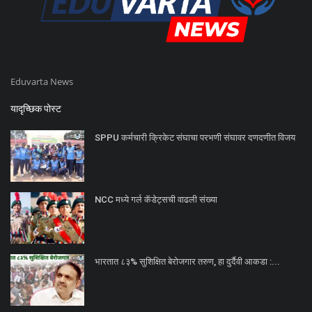
Eduvarta News
यादृच्छिक पोस्ट
SPPU कर्मचारी क्रिकेट संघाचा परभणी संघावर दणदणीत विजय
NCC मध्ये गर्ल कॅडेट्सची वाढली संख्या
भारतात ८३% सुशिक्षित बेरोजगार तरुण, हा दुर्दैवी आकडा :...