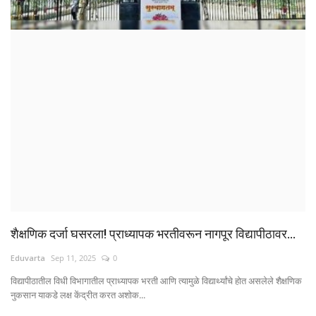
क्रीडा
देश / परदेश
राजकारण
मनोरंजन
गॅलरी
Language
शैक्षणिक दर्जा घसरला! प्राध्यापक भरतीवरून नागपूर विद्यापीठावर...
English
Marathi
Eduvarta
Sep 11, 2025
0
विद्यापीठातील विधी विभागातील प्राध्यापक भरती आणि त्यामुळे विद्यार्थ्यांचे होत असलेले शैक्षणिक
नुकसान याकडे लक्ष केंद्रीत करत अशोक...