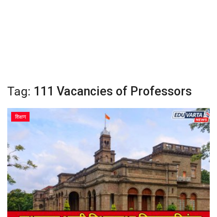
क्रीडा
देश / परदेश
राजकारण
Tag:
111 Vacancies of Professors
मनोरंजन
शिक्षण
गॅलरी
Language
English
Marathi