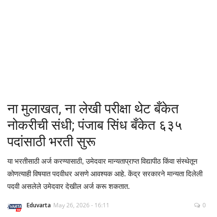
क्रीडा
देश / परदेश
राजकारण
मनोरंजन
ना मुलाखत, ना लेखी परीक्षा थेट बँकेत
गॅलरी
नोकरीची संधी; पंजाब सिंध बँकेत ६३५
पदांसाठी भरती सुरू
Language
या भरतीसाठी अर्ज करण्यासाठी, उमेदवार मान्यताप्राप्त विद्यापीठ किंवा संस्थेतून
English
Marathi
कोणत्याही विषयात पदवीधर असणे आवश्यक आहे. केंद्र सरकारने मान्यता दिलेली
पदवी असलेले उमेदवार देखील अर्ज करू शकतात.
Eduvarta
May 26, 2026 - 16:11
0