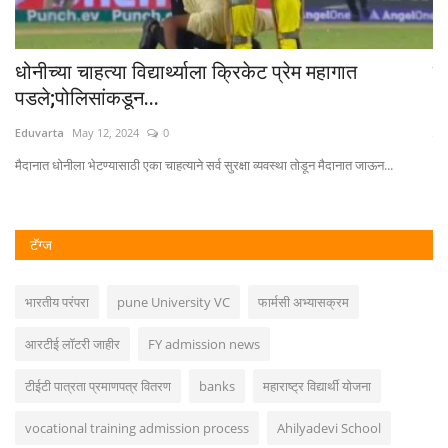
धोनीच्या चाहत्या विद्यार्थ्याला क्रिकेट प्रेम महागात
वि
पडले;पोलिसांकडून...
Ed
Eduvarta
May 12, 2024
0
...
वेळ
मैदानात धोनीला भेटण्यासाठी एका चाहत्याने सर्व सुरक्षा व्यवस्था तोडून मैदानात जाऊन...
टॅग्ज
भारतीय परंपरा
pune University VC
फार्मसी अभ्यासक्रम
आरटीई लॉटरी जाहीर
FY admission news
टीईटी पात्रता प्रमाणपत्र वितरण
banks
महाराष्ट्र विद्यार्थी योजना
vocational training admission process
Ahilyadevi School