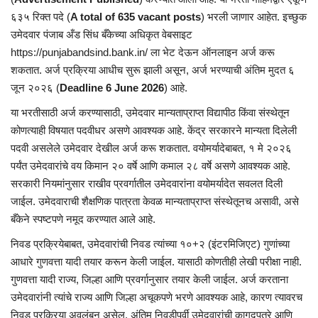
६३५ रिक्त पदे (
A total of 635 vacant posts
) भरली जाणार आहेत. इच्छुक
उमेदवार पंजाब अँड सिंध बँकेच्या अधिकृत वेबसाइट
https://punjabandsind.bank.in/ ला भेट देऊन ऑनलाइन अर्ज करू
शकतात. अर्ज प्रक्रिया आधीच सुरू झाली असून, अर्ज भरण्याची अंतिम मुदत ६
जून २०२६ (
Deadline 6 June 2026
) आहे.
या भरतीसाठी अर्ज करण्यासाठी, उमेदवार मान्यताप्राप्त विद्यापीठ किंवा संस्थेतून
कोणत्याही विषयात पदवीधर असणे आवश्यक आहे. केंद्र सरकारने मान्यता दिलेली
पदवी असलेले उमेदवार देखील अर्ज करू शकतात. वयोमर्यादेबाबत, १ मे २०२६
पर्यंत उमेदवारांचे वय किमान २० वर्षे आणि कमाल २८ वर्षे असणे आवश्यक आहे.
सरकारी नियमांनुसार राखीव प्रवर्गातील उमेदवारांना वयोमर्यादेत सवलत दिली
जाईल. उमेदवाराची शैक्षणिक पात्रता केवळ मान्यताप्राप्त संस्थेतूनच असावी, असे
बँकेने स्पष्टपणे नमूद करण्यात आले आहे.
निवड प्रक्रियेबाबत, उमेदवारांची निवड त्यांच्या १०+२ (इंटरमिजिएट) गुणांच्या
आधारे गुणवत्ता यादी तयार करून केली जाईल. यासाठी कोणतीही लेखी परीक्षा नाही.
गुणवत्ता यादी राज्य, जिल्हा आणि प्रवर्गानुसार तयार केली जाईल. अर्ज करताना
उमेदवारांनी त्यांचे राज्य आणि जिल्हा अचूकपणे भरणे आवश्यक आहे, कारण त्यावरच
निवड प्रक्रिया अवलंबून असेल. अंतिम निवडीपूर्वी उमेदवारांची कागदपत्रे आणि