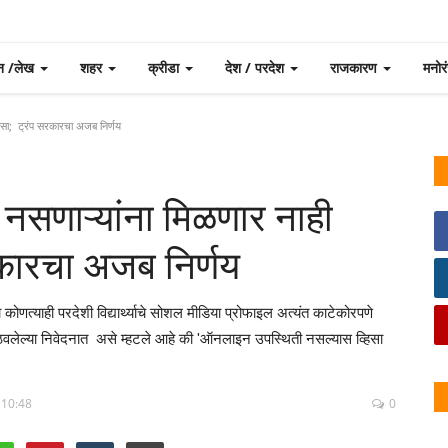
न /लेख
शहर
क्रीडा
देश / परदेश
राजकारण
मनो
हिसा; ट्रंप सरकारचा अजब निर्णय
नसणाऱ्यांना मिळणार नाही
रकारचा अजब निर्णय
णाऱ्या कोणत्याही परदेशी विद्यार्थ्याचे सोशल मीडिया प्रोफाइल अत्यंत काटेकोरपणे
पाठवलेल्या निवेदनात असे म्हटले आहे की 'ऑनलाइन उपस्थिती नसल्यास व्हिसा
 10:48
0