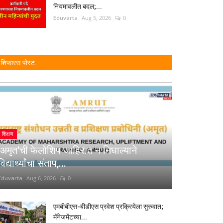
नियमावलीत बदल;...
Eduvarta
Aug 5, 2026
0
शिफारस पोस्ट
शिक्षण
'अमृत'ची फेलोशिप जाहिरात न निघाल्याने
विद्यार्थ्यांचा संताप,...
Eduvarta
Aug 6, 2026
0
एमबीबीएस-बीडीएस प्रवेश प्रक्रियेला सुरुवात;
मॅनेजमेंटच्या...