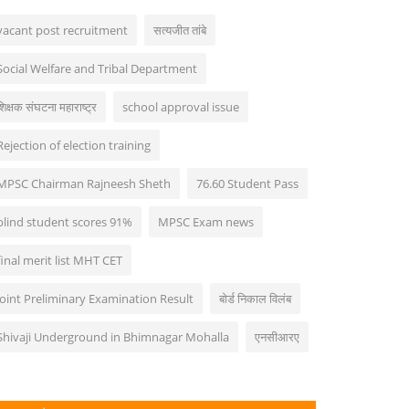
vacant post recruitment
सत्यजीत तांबे
Social Welfare and Tribal Department
शिक्षक संघटना महाराष्ट्र
school approval issue
Rejection of election training
MPSC Chairman Rajneesh Sheth
76.60 Student Pass
blind student scores 91%
MPSC Exam news
final merit list MHT CET
Joint Preliminary Examination Result
बोर्ड निकाल विलंब
Shivaji Underground in Bhimnagar Mohalla
एनसीआरए