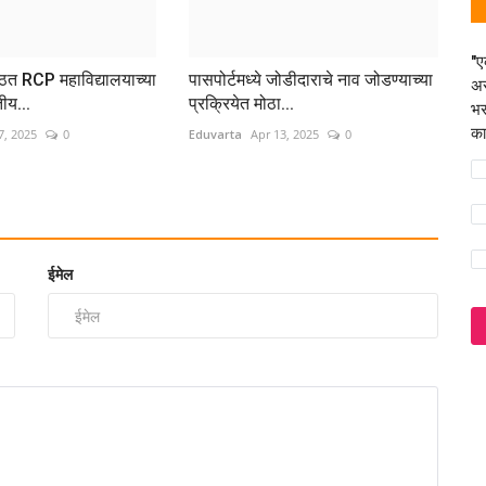
"ए
्ठित RCP महाविद्यालयाच्या
पासपोर्टमध्ये जोडीदाराचे नाव जोडण्याच्या
अस
ीय...
प्रक्रियेत मोठा...
भर
का
7, 2025
0
Eduvarta
Apr 13, 2025
0
ईमेल