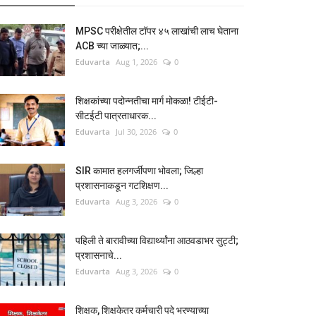
MPSC परीक्षेतील टॉपर ४५ लाखांची लाच घेताना
ACB च्या जाळ्यात;...
Eduvarta
Aug 1, 2026
0
शिक्षकांच्या पदोन्नतीचा मार्ग मोकळा! टीईटी-
सीटईटी पात्रताधारक...
Eduvarta
Jul 30, 2026
0
SIR कामात हलगर्जीपणा भोवला; जिल्हा
प्रशासनाकडून गटशिक्षण...
Eduvarta
Aug 3, 2026
0
पहिली ते बारावीच्या विद्यार्थ्यांना आठवडाभर सुट्टी;
प्रशासनाचे...
Eduvarta
Aug 3, 2026
0
शिक्षक, शिक्षकेतर कर्मचारी पदे भरण्याच्या