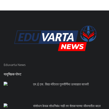
Eduvarta News
यादृच्छिक पोस्ट
एम.ई.एस. विद्या मंदिरात गुरुपौर्णिमा उत्साहात साजरी
संशोधन केवळ शोधनिबंध नाही तर शेतकऱ्याच्या जीवनातील बदल