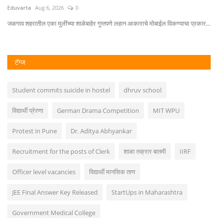
Eduvarta
Aug 6, 2026
0
Ed
जळगाव शहरातील एका मुलींच्या शाळेबाहेर गुप्तपणे लहान आकाराचे मोबाईल विकण्याचा प्रकार...
शिक
टॅग्ज
Student commits suicide in hostel
dhruv school
विद्यार्थी प्रेरणा
German Drama Competition
MIT WPU
Protest in Pune
Dr. Aditya Abhyankar
Recruitment for the posts of Clerk
शाळा तक्रार बातमी
IIRF
Officer level vacancies
विद्यार्थी मानसिक ताण
JEE Final Answer Key Released
StartUps in Maharashtra
Government Medical College