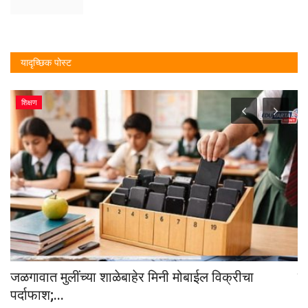
यादृच्छिक पोस्ट
शिक्षण
जळगावात मुलींच्या शाळेबाहेर मिनी मोबाईल विक्रीचा
म
पर्दाफाश;...
?