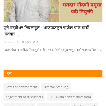
पुणे पदवीधर निवडणूक : भाजपकडून राजेश पांडे यांची
प
‘मतदार...
अ
Eduvarta
Sep 8, 2025
0
Ed
"सलग तिसऱ्या पदवीधर निवडणुकीसाठी ‘मतदार नोंदणी प्रमुख’ म्हणून पक्षाने माझ्यावर विश्वास...
मु
ही..
टॅग्ज
Save the environment
Director Amol Jog
adjustment of all students
HSC exam news Maharashtra