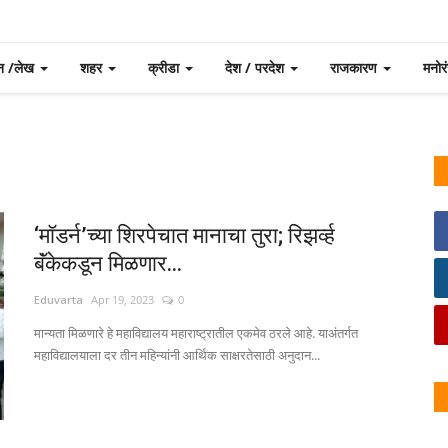
न /लेख
शहर
क्रीडा
देश / परदेश
राजकारण
मनो
‘मॉडर्न’च्या शिरपेचात मानाचा तुरा; रिझर्व्ह
बॅंकेकडून मिळणार...
Eduvarta
Apr 19, 2023
0
मान्यता मिळणारे हे महाविद्यालय महाराष्ट्रातील एकमेव ठरले आहे. याअंतर्गत
महाविद्यालयाला दर तीन महिन्यांनी आर्थिक साक्षरतेसाठी अनुदान...