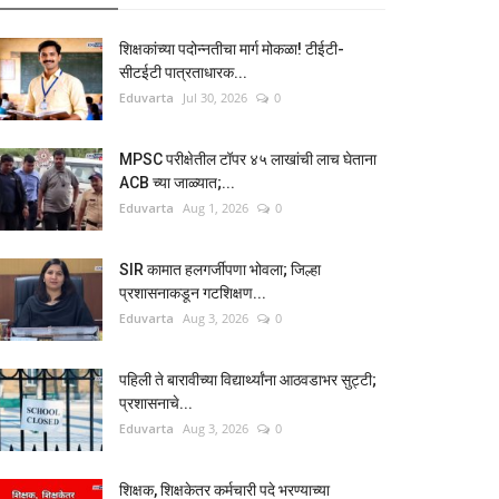
शिक्षकांच्या पदोन्नतीचा मार्ग मोकळा! टीईटी-
सीटईटी पात्रताधारक...
Eduvarta
Jul 30, 2026
0
MPSC परीक्षेतील टॉपर ४५ लाखांची लाच घेताना
ACB च्या जाळ्यात;...
Eduvarta
Aug 1, 2026
0
SIR कामात हलगर्जीपणा भोवला; जिल्हा
प्रशासनाकडून गटशिक्षण...
Eduvarta
Aug 3, 2026
0
पहिली ते बारावीच्या विद्यार्थ्यांना आठवडाभर सुट्टी;
प्रशासनाचे...
Eduvarta
Aug 3, 2026
0
शिक्षक, शिक्षकेतर कर्मचारी पदे भरण्याच्या