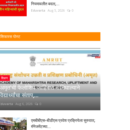
नियमावलीत बदल;...
Eduvarta
Aug 5, 2026
0
शिफारस पोस्ट
शिक्षण
'अमृत'ची फेलोशिप जाहिरात न निघाल्याने
विद्यार्थ्यांचा संताप,...
Eduvarta
Aug 6, 2026
0
एमबीबीएस-बीडीएस प्रवेश प्रक्रियेला सुरुवात;
मॅनेजमेंटच्या...