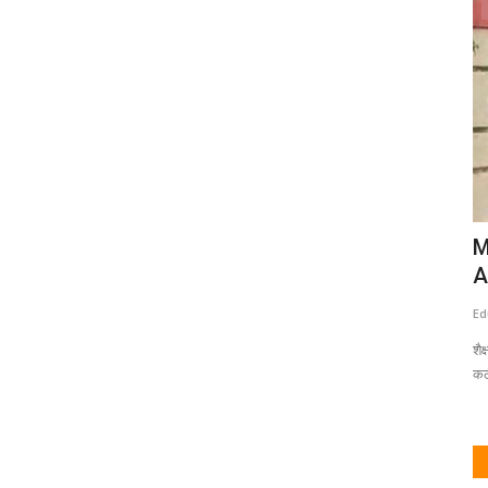
शिक्षण
ला वेग;
पात्र उमेदवारांच्या हाती प्राध्यापक भरतीचे
M
गाजर? NOC मिळेनात..
A
Eduvarta
Aug 6, 2026
0
Ed
या केंद्रीभूत
पुणे जिल्ह्यातील एका विधी महाविद्यालयाला आणि नाशिक जिल्ह्यातील एका
शै
अल्पसंख्यांक...
कठी