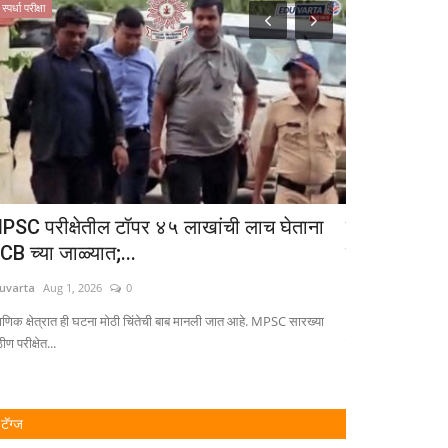
स्पर्धा परीक्षा
राजकारण
PSC परीक्षेतील टॉपर ४५ लाखांची लाच घेताना
पदवीधर व शिक
CB च्या जाळ्यात;...
कोण असणार प
uvarta
Aug 1, 2026
0
Eduvarta
May 12, 
क्षणिक क्षेत्रात ही घटना मोठी चिंतेची बाब मानली जात आहे. MPSC सारख्या
मुंबई आणि कोकण विभा
ण परीक्षेत...
मतदारसंघासाठी ही...
टॅग्ज