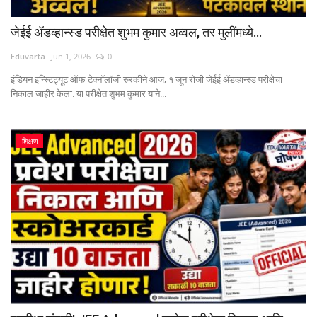
जेईई ॲडव्हान्स्ड परीक्षेत शुभम कुमार अव्वल, तर मुलींमध्ये...
Eduvarta
Jun 1, 2026
0
इंडियन इन्स्टिट्यूट ऑफ टेक्नॉलॉजी रुरकीने आज, १ जून रोजी जेईई ॲडव्हान्स्ड परीक्षेचा
निकाल जाहीर केला. या परीक्षेत शुभम कुमार याने...
शिक्षण