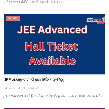
मध्ये बसण्याच्या संधींची संख्या दोनवरून तीन करण्यात...
स्पर्धा परीक्षा
JEE ॲडव्हान्ससाठी हॉल तिकिट प्रसिद्ध
Eduvarta
May 17, 2024
0
JEE Advanced हॉल तिकिट उमेदवारांसाठी अधिकृत वेबसाइटवर २६ मे पर्यंत उपलब्ध असेल.