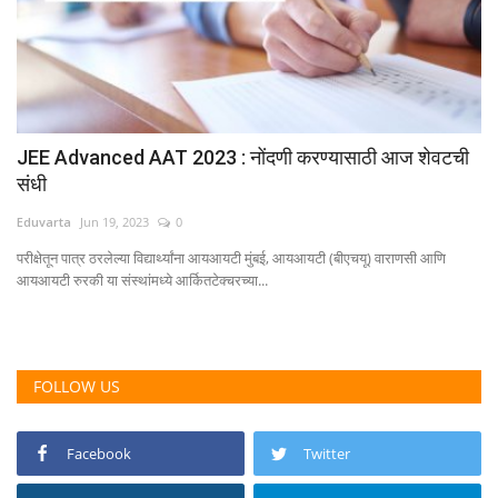
JEE Advanced AAT 2023 : नोंदणी करण्यासाठी आज शेवटची
संधी
Eduvarta
Jun 19, 2023
0
परीक्षेतून पात्र ठरलेल्या विद्यार्थ्यांना आयआयटी मुंबई, आयआयटी (बीएचयू) वाराणसी आणि
आयआयटी रुरकी या संस्थांमध्ये आर्कितटेक्चरच्या...
FOLLOW US
Facebook
Twitter