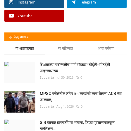
Instagram
Telegram
Youtube
प्रसिद्ध बातम्या
या आठवड्यात
या महिन्यात
आता पर्यंतचा
शिक्षकांच्या पदोन्नतीचा मार्ग मोकळा! टीईटी-सीटईटी
पात्रताधारक...
Eduvarta
Jul 30, 2026
0
MPSC परीक्षेतील टॉपर ४५ लाखांची लाच घेताना ACB च्या
जाळ्यात;...
Eduvarta
Aug 1, 2026
0
SIR कामात हलगर्जीपणा भोवला; जिल्हा प्रशासनाकडून
गटशिक्षण...