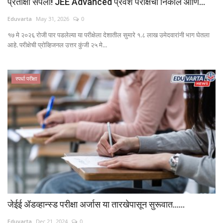
प्रतीक्षा संपली! JEE Advanced प्रवेश परीक्षेचा निकाल आणि...
Eduvarta
May 31, 2026
0
१७ मे २०२६ रोजी पार पडलेल्या या परीक्षेला देशातील सुमारे १.८ लाख उमेदवारांनी भाग घेतला
आहे. परीक्षेची प्रोव्हिजनल उत्तर कुंजी २५ मे...
स्पर्धा परीक्षा
जेईई ॲडव्हान्स्ड परीक्षा अर्जास या तारखेपासून सुरूवात......
Eduvarta
Dec 21, 2024
0