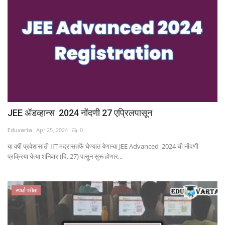
JEE ॲडव्हान्स 2024 नोंदणी 27 एप्रिलपासून
Eduvarta
Apr 25, 2024
0
या वर्षी प्रवेशासाठी IIT मद्रासतर्फे घेण्यात येणाऱ्या JEE Advanced 2024 ची नोंदणी
प्रक्रिया येत्या शनिवार (दि. 27) पासून सुरू होणार...
स्पर्धा परीक्षा