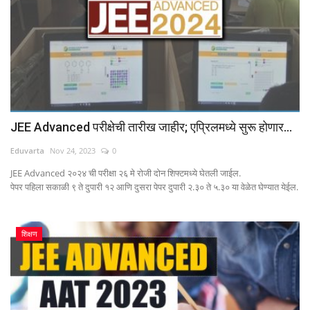
JEE Advanced परीक्षेची तारीख जाहीर; एप्रिलमध्ये सुरू होणार...
Eduvarta
Nov 24, 2023
0
JEE Advanced २०२४ ची परीक्षा २६ मे रोजी दोन शिफ्टमध्ये घेतली जाईल.
पेपर पहिला सकाळी ९ ते दुपारी १२ आणि दुसरा पेपर दुपारी २.३० ते ५.३० या वेळेत घेण्यात येईल.
शिक्षण