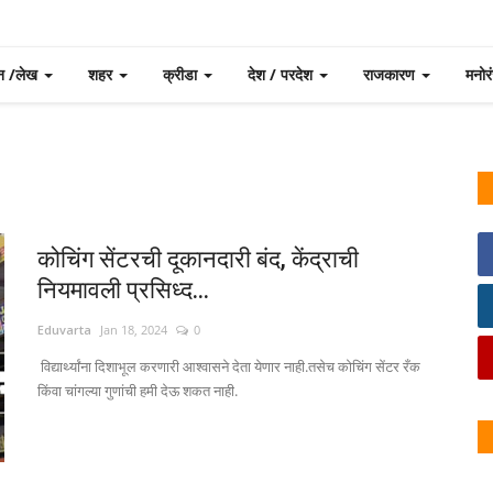
न /लेख
शहर
क्रीडा
देश / परदेश
राजकारण
मनो
कोचिंग सेंटरची दूकानदारी बंद, केंद्राची
नियमावली प्रसिध्द...
Eduvarta
Jan 18, 2024
0
विद्यार्थ्यांना दिशाभूल करणारी आश्वासने देता येणार नाही.तसेच कोचिंग सेंटर रँक
किंवा चांगल्या गुणांची हमी देऊ शकत नाही.