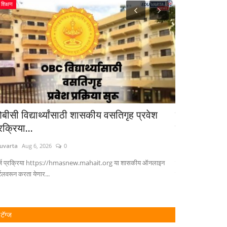
शिक्षण
शिक्षण
बीसी विद्यार्थ्यांसाठी शासकीय वसतिगृह प्रवेश
पीएचडीच्या विद्
रक्रिया...
सदस्यांचा...
uvarta
Aug 6, 2026
0
Eduvarta
Aug 5, 2
्ज प्रक्रिया https://hmasnew.mahait.org या शासकीय ऑनलाइन
विद्यार्थ्यांचे शोधप्रब
्टलवरून करता येणार...
विनाकारण...
टॅग्ज