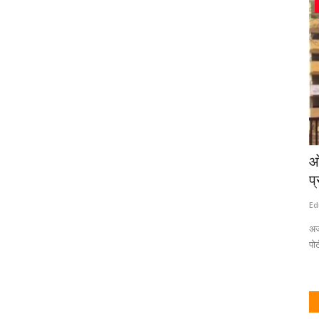
देश / परदेश
लिव्हरपूल विद्यापीठाने बेंगळुरूमध्ये आपले पहिले
ओ
भारतीय...
प्
Eduvarta
May 26, 2025
0
Ed
ंशोधन प्रकल्प,
युजीसीकडून मान्यता मिळालेल्या इतर विद्यापीठांमध्ये इलिनॉय इन्स्टिट्यूट ऑफ
अर
टेक्नॉलॉजी...
पोर