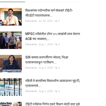
शिक्षकांच्या पदोन्नतीचा मार्ग मोकळा! टीईटी-
सीटईटी पात्रताधारक...
Eduvarta
Jul 30, 2026
0
MPSC परीक्षेतील टॉपर ४५ लाखांची लाच घेताना
ACB च्या जाळ्यात;...
Eduvarta
Aug 1, 2026
0
SIR कामात हलगर्जीपणा भोवला; जिल्हा
प्रशासनाकडून गटशिक्षण...
Eduvarta
Aug 3, 2026
0
पहिली ते बारावीच्या विद्यार्थ्यांना आठवडाभर सुट्टी;
प्रशासनाचे...
Eduvarta
Aug 3, 2026
0
टीईटी परीक्षेचा निर्णय एकटे शिक्षण मंत्री दादा भुसे