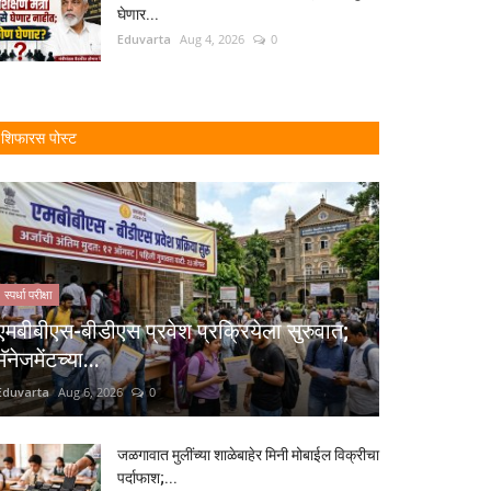
घेणार...
Eduvarta
Aug 4, 2026
0
शिफारस पोस्ट
स्पर्धा परीक्षा
एमबीबीएस-बीडीएस प्रवेश प्रक्रियेला सुरुवात;
मॅनेजमेंटच्या...
Eduvarta
Aug 6, 2026
0
जळगावात मुलींच्या शाळेबाहेर मिनी मोबाईल विक्रीचा
पर्दाफाश;...