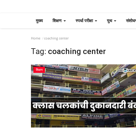
मुख्य
शिक्षण
स्पर्धा परीक्षा
युथ
संशोध
Home
coaching center
Tag:
coaching center
शिक्षण