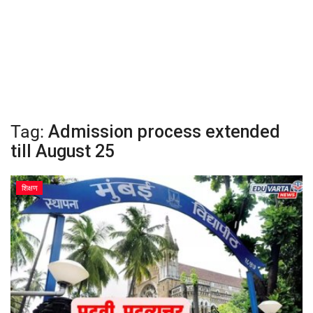
क्रीडा
देश / परदेश
राजकारण
Tag:
Admission process extended
मनोरंजन
till August 25
गॅलरी
शिक्षण
Language
English
Marathi