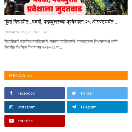
मुंबई विद्यापीठ : पदवी, पदव्युत्तरच्या प्रवेशाला २५ ऑगस्टपर्यंत...
Eduvarta
Aug 21, 2025
0
विद्यापीठाशी संलग्नित महाविद्यालये, स्वायत्त महाविद्यालये, मान्यताप्राप्त शिक्षणसंस्था आणि
विद्यापीठ शैक्षणिक विभागाच्या २०२५-२६ या...
FOLLOW US
Facebook
Twitter
Instagram
Telegram
Youtube