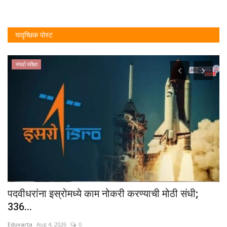
यादृच्छिक पोस्ट
स्पर्धा परीक्षा
पदवीधरांना इस्रोमध्ये काम नोकरी करण्याची मोठी संधी;
पे
336...
आ
Eduvarta
Aug 4, 2026
0
Ed