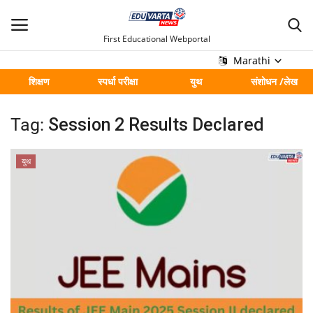
First Educational Webportal
Marathi
शिक्षण
स्पर्धा परीक्षा
युथ
संशोधन /लेख
मुख्य
Tag:
Session 2 Results Declared
Contact
युथ
शिक्षण
स्पर्धा परीक्षा
युथ
संशोधन /लेख
शहर