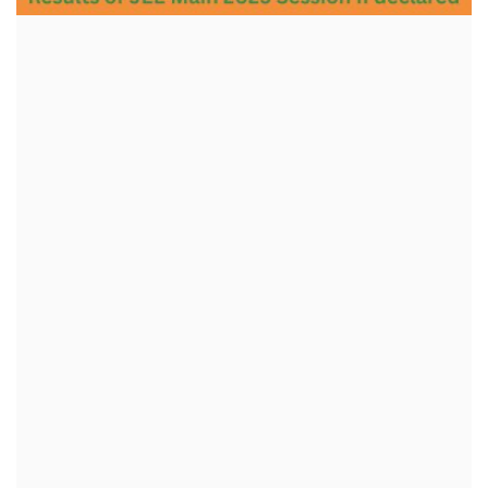
क्रीडा
देश / परदेश
राजकारण
मनोरंजन
गॅलरी
Language
English
Marathi