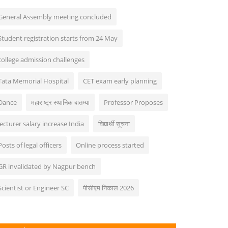
General Assembly meeting concluded
Student registration starts from 24 May
college admission challenges
Tata Memorial Hospital
CET exam early planning
Dance
महाराष्ट्र स्थानिक बातम्या
Professor Proposes
lecturer salary increase India
विद्यार्थी सूचना
Posts of legal officers
Online process started
GR invalidated by Nagpur bench
Scientist or Engineer SC
पीसीएम निकाल 2026