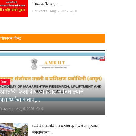
नियमावलीत बदल;...
Eduvarta
Aug 5, 2026
0
शिफारस पोस्ट
शिक्षण
'अमृत'ची फेलोशिप जाहिरात न निघाल्याने
विद्यार्थ्यांचा संताप,...
Eduvarta
Aug 6, 2026
0
एमबीबीएस-बीडीएस प्रवेश प्रक्रियेला सुरुवात;
मॅनेजमेंटच्या...