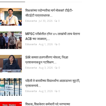
शिक्षकांच्या पदोन्नतीचा मार्ग मोकळा! टीईटी-
सीटईटी पात्रताधारक...
Eduvarta
Jul 30, 2026
0
MPSC परीक्षेतील टॉपर ४५ लाखांची लाच घेताना
ACB च्या जाळ्यात;...
Eduvarta
Aug 1, 2026
0
SIR कामात हलगर्जीपणा भोवला; जिल्हा
प्रशासनाकडून गटशिक्षण...
Eduvarta
Aug 3, 2026
0
पहिली ते बारावीच्या विद्यार्थ्यांना आठवडाभर सुट्टी;
प्रशासनाचे...
Eduvarta
Aug 3, 2026
0
शिक्षक, शिक्षकेतर कर्मचारी पदे भरण्याच्या