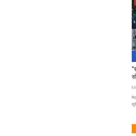
संशोधन /लेख
विधान परिषद
पाषाण तलावात नवीन जातीचा शोध, प्लॅनॅरिया
"
प्रजातीचा चार...
स
Eduvarta
Jun 5, 2025
0
Ed
ही प्रजाती पश्चिम भारतातील पाषाण तलावात आढळून आली असून तिचा नमुना
मै
भारतीय प्राणीसंग्रहालयात...
सु