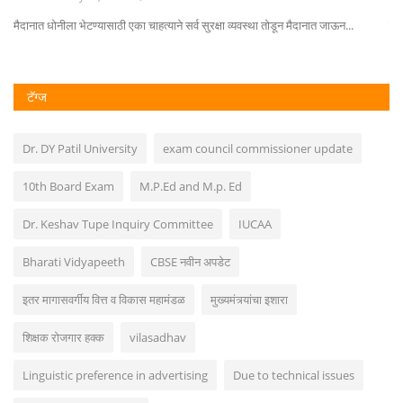
मैदानात धोनीला भेटण्यासाठी एका चाहत्याने सर्व सुरक्षा व्यवस्था तोडून मैदानात जाऊन...
राज
टॅग्ज
Dr. DY Patil University
exam council commissioner update
10th Board Exam
M.P.Ed and M.p. Ed
Dr. Keshav Tupe Inquiry Committee
IUCAA
Bharati Vidyapeeth
CBSE नवीन अपडेट
इतर मागासवर्गीय वित्त व विकास महामंडळ
मुख्यमंत्र्यांचा इशारा
शिक्षक रोजगार हक्क
vilasadhav
Linguistic preference in advertising
Due to technical issues