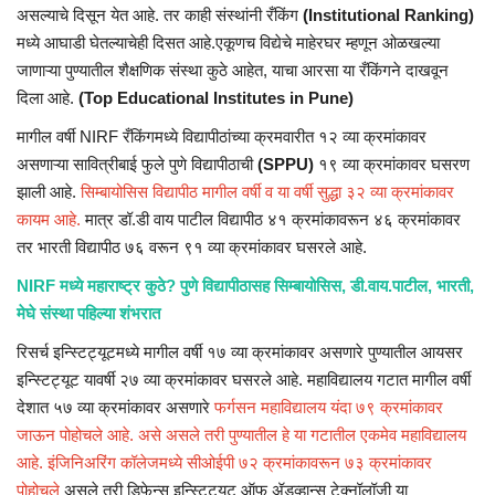
असल्याचे दिसून येत आहे. तर काही संस्थांनी रँकिंग
(Institutional Ranking)
मध्ये आघाडी घेतल्याचेही दिसत आहे.एकूणच विद्येचे माहेरघर म्हणून ओळखल्या
जाणाऱ्या पुण्यातील शैक्षणिक संस्था कुठे आहेत, याचा आरसा या रँकिंगने दाखवून
दिला आहे.
(Top Educational Institutes in Pune)
मागील वर्षी NIRF रँकिंगमध्ये विद्यापीठांच्या क्रमवारीत १२ व्या क्रमांकावर
असणाऱ्या सावित्रीबाई फुले पुणे विद्यापीठाची
(SPPU)
१९ व्या क्रमांकावर घसरण
झाली आहे.
सिम्बायोसिस विद्यापीठ मागील वर्षी व या वर्षी सुद्धा ३२ व्या क्रमांकावर
कायम आहे.
मात्र डॉ.डी वाय पाटील विद्यापीठ ४१ क्रमांकावरून ४६ क्रमांकावर
तर भारती विद्यापीठ ७६ वरून ९१ व्या क्रमांकावर घसरले आहे.
NIRF मध्ये महाराष्ट्र कुठे? पुणे विद्यापीठासह सिम्बायोसिस, डी.वाय.पाटील, भारती,
मेघे संस्था पहिल्या शंभरात
रिसर्च इन्स्टिट्यूटमध्ये मागील वर्षी १७ व्या क्रमांकावर असणारे पुण्यातील आयसर
इन्स्टिट्यूट यावर्षी २७ व्या क्रमांकावर घसरले आहे. महाविद्यालय गटात मागील वर्षी
देशात ५७ व्या क्रमांकावर असणारे
फर्गसन महाविद्यालय यंदा ७९ क्रमांकावर
जाऊन पोहोचले आहे. असे असले तरी पुण्यातील हे या गटातील एकमेव महाविद्यालय
आहे. इंजिनिअरिंग कॉलेजमध्ये सीओईपी ७२ क्रमांकावरून ७३ क्रमांकावर
पोहोचले
असले तरी डिफेन्स इन्स्टिट्यूट ऑफ ॲडव्हान्स टेक्नॉलॉजी या