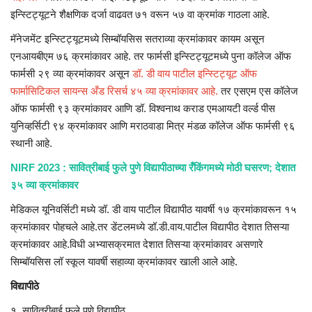
इन्स्टिट्यूटने शैक्षणिक दर्जा वाढवत ७१ वरून ५७ वा क्रमांक गाठला आहे.
मॅनेजमेंट इन्स्टिट्यूटमध्ये सिम्बॉयसिस सतराव्या क्रमांकावर कायम असून
एनआयबीएम ७६ क्रमांकावर आहे. तर फार्मसी इन्स्टिट्यूटमध्ये पुना कॉलेज ऑफ
फार्मसी २९ व्या क्रमांकावर असून
डॉ. डी वाय पाटील इन्स्टिट्यूट ऑफ
फार्मासिटिकल सायन्स अँड रिसर्च ४५ व्या क्रमांकावर आहे.
तर एसएम एस कॉलेज
ऑफ फार्मसी ९३ क्रमांकावर आणि डॉ. विश्वनाथ कराड एमआयटी वर्ल्ड पीस
युनिव्हर्सिटी ९४ क्रमांकावर आणि मराठवाडा मित्र मंडळ कॉलेज ऑफ फार्मसी ९६
स्थानी आहे.
NIRF 2023 : सावित्रीबाई फुले पुणे विद्यापीठाच्या रँकिंगमध्ये मोठी घसरण; देशात
३५ व्या क्रमांकावर
मेडिकल यूनिवर्सिटी मध्ये डॉ. डी वाय पाटील विद्यापीठ यावर्षी १७ क्रमांकावरून १५
क्रमांकावर पोहचले आहे.तर डेंटलमध्ये डॉ.डी.वाय.पाटील विद्यापीठ देशात तिसऱ्या
क्रमांकावर आहे.विधी अभ्यासक्रमात देशात तिसऱ्या क्रमांकावर असणारे
सिम्बॉयसिस लॉ स्कूल यावर्षी सहाव्या क्रमांकावर खाली आले आहे.
विद्यापीठे
१. सावित्रीबाई फुले पुणे विद्यापीठ