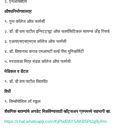
२. एनआयबीएम
औषधनिर्माणशास्त्र
१. पुना कॉलेज ऑफ फार्मसी
२. डॉ. डी वाय पाटील इन्स्टिट्यूट ऑफ फार्मासिटिकल सायन्स अँड रिसर्च
३. एआयएसएसएमएस कॉलेज ऑफ फार्मसी
४. डॉ. विश्वनाथ कराड एमआयटी वर्ल्ड पीस युनिव्हर्सिटी
५. मराठवाडा मित्र मंडळ कॉलेज ऑफ फार्मसी
मेडिकल व डेंटल
१. डॉ. डी वाय पाटील विद्यापीठ
विधी
१. सिम्बॉयोसिस लॉ स्कूल
शैक्षणिक बातम्यांचे अपडेट मिळविण्यासाठी व्हॉट्सअप ग्रुपमध्ये सहभागी व्हा.
https://chat.whatsapp.com/KjPbd0AYSAKB5Pt2g9yIHo