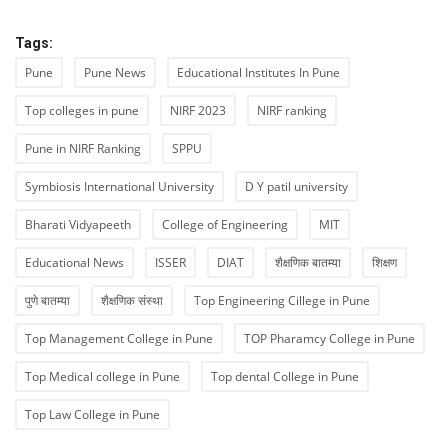
Tags:
Pune
Pune News
Educational Institutes In Pune
Top colleges in pune
NIRF 2023
NIRF ranking
Pune in NIRF Ranking
SPPU
Symbiosis International University
D Y patil university
Bharati Vidyapeeth
College of Engineering
MIT
Educational News
ISSER
DIAT
शैक्षणिक बातम्या
शिक्षण
पुणे बातम्या
शैक्षणिक संस्था
Top Engineering Cillege in Pune
Top Management College in Pune
TOP Pharamcy College in Pune
Top Medical college in Pune
Top dental College in Pune
Top Law College in Pune