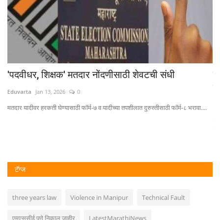
'पदवीधर, शिक्षक' मतदार नोंदणीसाठी शेवटची संधी
म
य
Eduvarta
Jan 13, 2026
0
Ed
मतदार यादीवर हरकती घेण्यासाठी फॉर्म-७ व यादीच्या तपशीलात दुरुस्तीसाठी फॉर्म-८ भरावा....
चि
केल
टॅग्ज
three years law
Violence in Manipur
Technical Fault
एमएससीई पुणे निकाल जाहीर
LatestMarathiNews