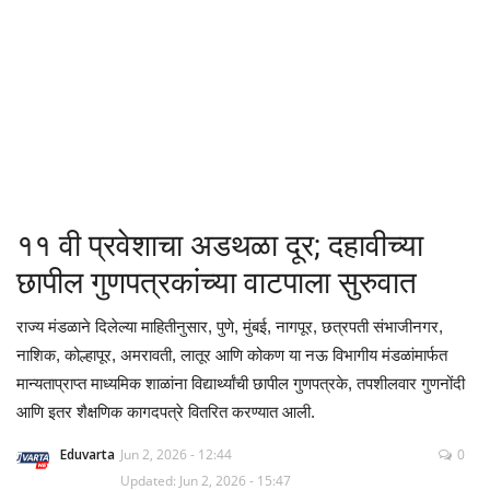
क्रीडा
देश / परदेश
राजकारण
मनोरंजन
११ वी प्रवेशाचा अडथळा दूर; दहावीच्या
गॅलरी
छापील गुणपत्रकांच्या वाटपाला सुरुवात
Language
राज्य मंडळाने दिलेल्या माहितीनुसार, पुणे, मुंबई, नागपूर, छत्रपती संभाजीनगर,
नाशिक, कोल्हापूर, अमरावती, लातूर आणि कोकण या नऊ विभागीय मंडळांमार्फत
English
Marathi
मान्यताप्राप्त माध्यमिक शाळांना विद्यार्थ्यांची छापील गुणपत्रके, तपशीलवार गुणनोंदी
आणि इतर शैक्षणिक कागदपत्रे वितरित करण्यात आली.
Eduvarta
Jun 2, 2026 - 12:44
0
Updated: Jun 2, 2026 - 15:47