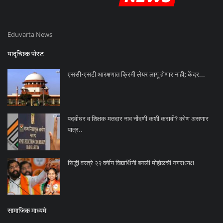
Eduvarta News
यादृच्छिक पोस्ट
एससी-एसटी आरक्षणात क्रिमी लेयर लागू होणार नाही; केंद्र...
पदवीधर व शिक्षक मतदार नाव नोंदणी कशी करावी? कोण असणार
पात्र..
सिद्धी वस्त्रे २२ वर्षीय विद्यार्थिनी बनली मोहोळची नगराध्यक्ष
सामाजिक माध्यमे