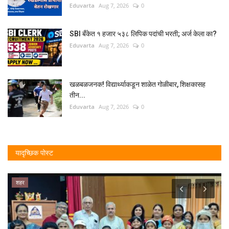
Eduvarta
Aug 7, 2026
0
SBI बँकेत १ हजार ५३८ लिपिक पदांची भरती; अर्ज केला का?
Eduvarta
Aug 7, 2026
0
खळबळजनक! विद्यार्थ्याकडून शाळेत गोळीबार, शिक्षकासह
तीन...
Eduvarta
Aug 7, 2026
0
यादृच्छिक पोस्ट
शहर