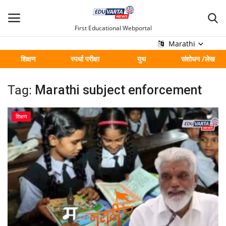
First Educational Webportal
Marathi
शिक्षण
स्पर्धा परीक्षा
युथ
संशोधन /लेख
मुख्य
Tag:
Marathi subject enforcement
Contact
शिक्षण
शिक्षण
स्पर्धा परीक्षा
युथ
संशोधन /लेख
शहर