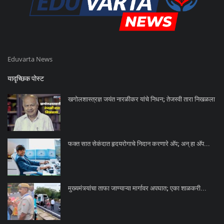
Eduvarta News
यादृच्छिक पोस्ट
खगोलशास्त्रज्ञ जयंत नारळीकर यांचे निधन; तेजस्वी तारा निखळला
फक्त सात सेकंदात हृदयरोगाचे निदान करणारे अ‍ॅप; अन् हा अ‍ॅप...
मुख्यमंत्र्यांचा ताफा जाण्याऱ्या मार्गावर अपघात; एका शाळकरी...