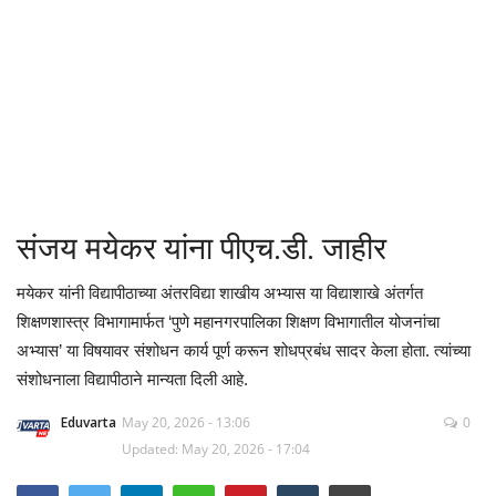
क्रीडा
देश / परदेश
राजकारण
मनोरंजन
संजय मयेकर यांना पीएच.डी. जाहीर
गॅलरी
मयेकर यांनी विद्यापीठाच्या अंतरविद्या शाखीय अभ्यास या विद्याशाखे अंतर्गत
शिक्षणशास्त्र विभागामार्फत ‘पुणे महानगरपालिका शिक्षण विभागातील योजनांचा
Language
अभ्यास’ या विषयावर संशोधन कार्य पूर्ण करून शोधप्रबंध सादर केला होता. त्यांच्या
English
Marathi
संशोधनाला विद्यापीठाने मान्यता दिली आहे.
Eduvarta
May 20, 2026 - 13:06
0
Updated: May 20, 2026 - 17:04