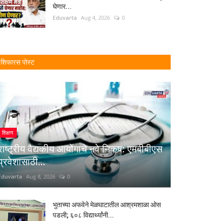
घेणार...
Eduvarta
Aug 4, 2026
0
शिफारस पोस्ट
शिक्षण
राष्ट्रीय वैद्यकीय आयोगाचे नवे निकष: एमबीबीएस
प्रवेशासाठी...
Eduvarta
Aug 8, 2026
0
भुताच्या अफवेने मेळघाटातील आश्रमशाळा ओस
पडली; ६०८ विद्यार्थ्यांनी...