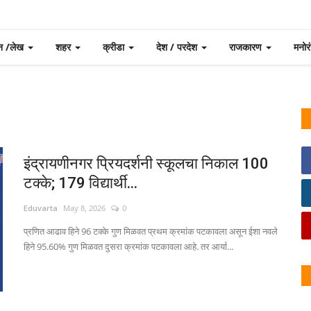
न /लेख
शहर
क्रीडा
देश / परदेश
राजकारण
मनो
इंद्रायणीनगर प्रियदर्शनी स्कूलचा निकाल 100
टक्के; 179 विद्यार्थी...
Eduvarta
May 8, 2026
0
प्रणित आढाव हिने 96 टक्के गुण मिळवत प्रथम क्रमांक पटकावला असून ईशा नवले
हिने 95.60% गुण मिळवत दुसरा क्रमांक पटकावला आहे. तर आर्या...