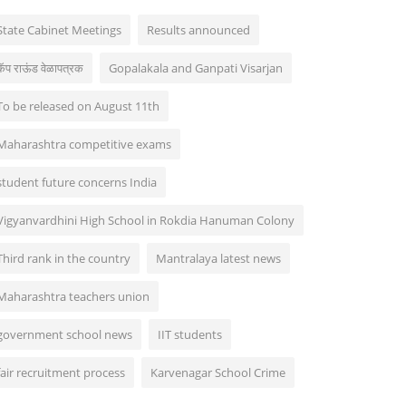
State Cabinet Meetings
Results announced
कॅप राऊंड वेळापत्रक
Gopalakala and Ganpati Visarjan
To be released on August 11th
Maharashtra competitive exams
student future concerns India
Vigyanvardhini High School in Rokdia Hanuman Colony
Third rank in the country
Mantralaya latest news
Maharashtra teachers union
government school news
IIT students
fair recruitment process
Karvenagar School Crime