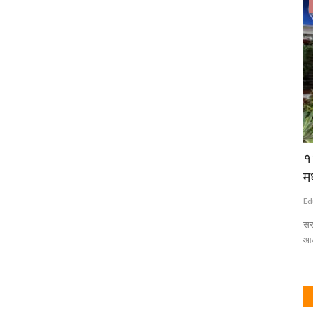
शिक्षण
खळबळजनक! विद्यार्थ्याकडून शाळेत गोळीबार,
१
शिक्षकासह तीन...
मध
Eduvarta
Aug 7, 2026
0
Ed
ुणे येथे आयोजित
थायलंडमध्ये आज सकाळी एका शाळेत विद्यार्थ्याने केलेल्या अंदाधुंद गोळीबाराने
सर
संपूर्ण...
आल