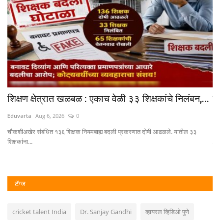
शिक्षण क्षेत्रात खळबळ : एकाच वेळी ३३ शिक्षकांचे निलंबन,...
स
अ
Eduvarta
Aug 6, 2026
0
Ed
चौकशीअखेर संबंधित १३६ शिक्षक नियमबाह्य बदली प्रकरणात दोषी आढळले. यातील ३३
शिक्षकांना...
परर
टॅग्ज
cricket talent India
Dr. Sanjay Gandhi
व्हायरल व्हिडिओ पुणे