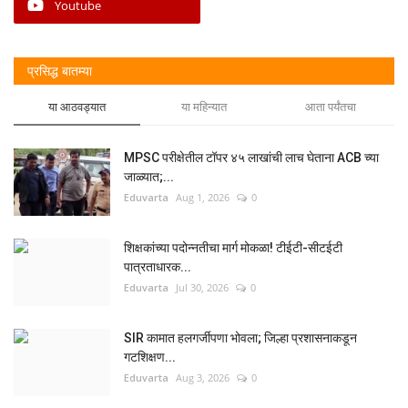
Youtube
प्रसिद्ध बातम्या
या आठवड्यात
या महिन्यात
आता पर्यंतचा
MPSC परीक्षेतील टॉपर ४५ लाखांची लाच घेताना ACB च्या
जाळ्यात;...
Eduvarta
Aug 1, 2026
0
शिक्षकांच्या पदोन्नतीचा मार्ग मोकळा! टीईटी-सीटईटी
पात्रताधारक...
Eduvarta
Jul 30, 2026
0
SIR कामात हलगर्जीपणा भोवला; जिल्हा प्रशासनाकडून
गटशिक्षण...
Eduvarta
Aug 3, 2026
0