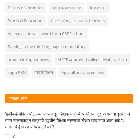
Details of vacancies
शिक्षण प्रशासन भारत
शिकवणी वर्ग
Practical Education
fake salary accounts teachers
An explosion was heard from CRPF school
Passing in the third language is mandatory
academic topper news
AICTE approved colleges Maharashtra
sppu PRN
परदेशी शिक्षण
Agriculture Universities
मतदान कौल
"एकीकडे पवित्र पोर्टलच्या माध्यमातून शिक्षक भरतीची प्रक्रिया सुरू असताना दुसरीकडे
राज्य शासनाकडून कंत्राटी पद्धतीने शिक्षक भरण्याचा जीआर काढण्यात आला आहे.";
शासनाचे हे धोरण योग्य वाटते का ?
हो