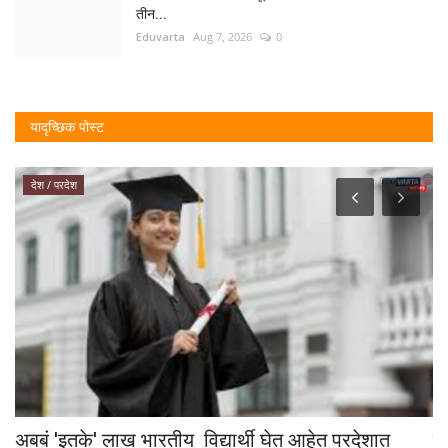
तीन...
Eduvarta
Aug 7, 2026
0
यादृच्छिक पोस्ट
देश / परदेश
अबबं 'इतके' लाख भारतीय विद्यार्थी घेत आहेत परदेशात
सि