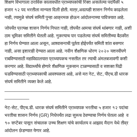
शिक्षण विभागाला ठराविक कालावधीत प्राध्यापकांची रिक्त असलेल्या पदांपैकी ५
हजार १२ पद भरतीला मान्यता दिली होती. मात्र,अद्यापही शासन निर्णय काढलेला
नाही, त्यामुळे संघर्ष समिती पुन्हा आक्रमक होऊन आंदोलनाच्या पावित्र्यात आहे.
जोपर्यंत प्रत्यक्ष शासन निर्णय निघत नाही,
तोपर्यंत
आमचा संघर्ष थांबणार नाही, अशी
ठाम भूमिका समितीने घेतली आहे.
नुकत्याच
पार पडलेल्या संघर्ष समितीच्या बैठकीत
हा निर्णय घेण्यात आला असून, आश्वासनाची पूर्तता
होईपर्यंत
समिती शांत बसणार
नाही
,
असा
इशाराही
देण्यात
आला
आहे
.
नवीन
शैक्षणिक
धोरण
२०२०
यशस्वीपणे
राबविण्यासाठी
महाविद्यालयात
प्राध्यापकच
नसतील
तर
त्याची
अंमलबजावणी
कशी
करणार
आहे
.
विद्यार्थ्यांचे
होणारे
शैक्षणिक
नुकसान
टाळण्यासाठी
व
सशक्त
पिढी
घडविण्यासाठी
प्राध्यापकाची आवश्यकता आहे, असे मत नेट,
सेट
,
पीएच.डी
धारक
संघर्ष समितीने व्यक्त केले आहे.
____________________________________________________
__________
नेट-
सेट
,
पीएच.डी
. धारक संघर्ष समितीने प्राध्यापक भरतीचा ५ हजार १२ पदांचा
भरतीचा शासन निर्णय (
GR)
निघेपर्यंत
लढा सुरूच ठेवण्याचा निर्णय घेतला आहे ‌ व
१० सप्टेंबर पासून संचालक उच्च शिक्षण यांचे कार्यालय व
आझाद
मैदान येथे तीव्र
आंदोलन
छेडण्यात
येणार आहे.