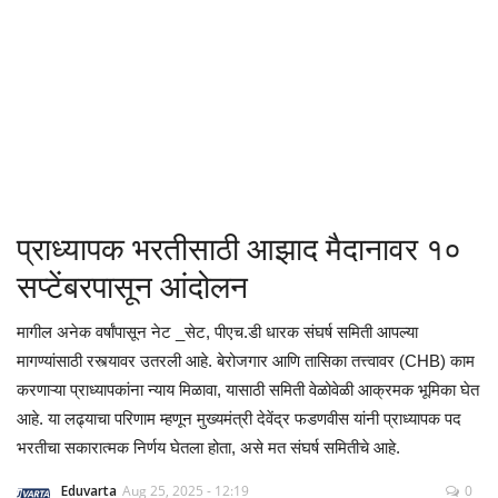
क्रीडा
देश / परदेश
राजकारण
मनोरंजन
प्राध्यापक भरतीसाठी आझाद मैदानावर १०
गॅलरी
सप्टेंबरपासून आंदोलन
Language
मागील अनेक वर्षांपासून नेट _सेट, पीएच.डी धारक संघर्ष समिती आपल्या
मागण्यांसाठी रस्त्यावर उतरली आहे. बेरोजगार आणि तासिका तत्त्वावर (CHB) काम
English
Marathi
करणाऱ्या प्राध्यापकांना न्याय मिळावा, यासाठी समिती वेळोवेळी आक्रमक भूमिका घेत
आहे. या लढ्याचा परिणाम म्हणून मुख्यमंत्री देवेंद्र फडणवीस यांनी प्राध्यापक पद
भरतीचा सकारात्मक निर्णय घेतला होता, असे मत संघर्ष समितीचे आहे.
Eduvarta
Aug 25, 2025 - 12:19
0