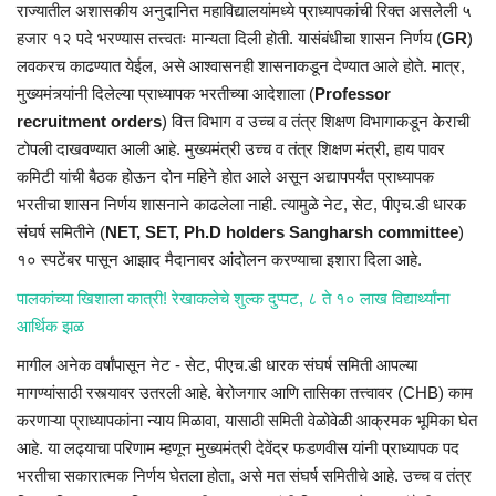
राज्यातील
अशासकीय
अनुदानित
महाविद्यालयांमध्ये प्राध्यापकांची रिक्त असलेली ५
हजार १२ पदे भरण्यास
तत्त्वतः
मान्यता दिली होती. यासंबंधीचा शासन निर्णय (
GR
)
लवकरच काढण्यात येईल, असे आश्वासनही शासनाकडून देण्यात आले होते. मात्र,
मुख्यमंत्र्यांनी
दिलेल्या प्राध्यापक भरतीच्या आदेशाला (
Professor
recruitment orders
) वित्त विभाग व उच्च व तंत्र शिक्षण विभागाकडून केराची
टोपली दाखवण्यात आली आहे. मुख्यमंत्री उच्च व तंत्र शिक्षण मंत्री, हाय पावर
कमिटी यांची बैठक होऊन दोन महिने होत आले असून
अद्यापपर्यंत
प्राध्यापक
भरतीचा शासन निर्णय शासनाने काढलेला नाही. त्यामुळे नेट,
सेट
,
पीएच.डी
धारक
संघर्ष समितीने (
NET, SET, Ph.D holders Sangharsh committee
)
१०
स्पटेंबर
पासून आझाद मैदानावर आंदोलन करण्याचा इशारा दिला आहे.
पालकांच्या खिशाला कात्री! रेखाकलेचे शुल्क दुप्पट, ८ ते १० लाख विद्यार्थ्यांना
आर्थिक झळ
मागील अनेक वर्षांपासून नेट -
सेट
,
पीएच.डी
धारक संघर्ष समिती आपल्या
मागण्यांसाठी रस्त्यावर उतरली आहे. बेरोजगार आणि
तासिका
तत्त्वावर (
CHB)
काम
करणाऱ्या
प्राध्यापकांना न्याय मिळावा, यासाठी समिती वेळोवेळी आक्रमक भूमिका घेत
आहे. या लढ्याचा परिणाम म्हणून मुख्यमंत्री
देवेंद्र
फडणवीस
यांनी प्राध्यापक पद
भरतीचा सकारात्मक निर्णय घेतला होता, असे मत संघर्ष समितीचे आहे. उच्च व तंत्र