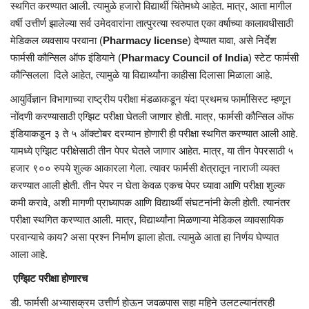
स्थगित करण्यात आली. त्यामुळे हजारो विद्यार्थी चिंतेमध्ये आहेत. मात्र, आता मागील
वर्षी उत्तीर्ण झालेल्या सर्व उमेदवारांना तात्पुरत्या स्वरुपात एका वर्षाच्या कालावधीसाठी
मेडिकल व्यवसाय परवाना (
Pharmacy license
) देण्यात यावा, असे निर्देश
फार्मसी कौन्सिल ऑफ इंडियाने (
Pharmacy Council of India
) स्टेट फार्मसी
कौन्सिलला दिले आहेत, त्यामुळे या विद्यार्थ्यांना काहीसा दिलासा मिळाला आहे.
आयुर्विज्ञान विभागाच्या राष्ट्रीय परीक्षा मंडळाकडून यंदा प्रथमच फार्मासिस्ट म्हणून
नोंदणी करण्यासाठी एग्झिट परीक्षा घेतली जाणार होती. मात्र, फार्मसी कौन्सिल ऑफ
इंडियाकडून ३ ते ५ ऑक्टोबर दरम्यान होणारी ही परीक्षा स्थगित करण्यात आली आहे.
यामध्ये एग्झिट परीक्षेसाठी तीन पेपर घेतले जाणार आहेत. मात्र, या तीन पेपरसाठी ५
हजार ९०० रुपये शुल्क आकारला गेला. त्यावर फार्मसी क्षेत्रातून नाराजी व्यक्त
करण्यात आली होती. तीन पेपर न घेता केवळ एकच पेपर घ्यावा आणि परीक्षा शुल्क
कमी करावे, अशी मागणी प्राध्यापक आणि विद्यार्थ्यी संघटनांनी केली होती. त्यानंतर
परीक्षा स्थगित करण्यात आली. मात्र, विद्यार्थ्यांना मिळणाऱ्या मेडिकल व्यावसायिक
परवान्याचे काय? असा प्रश्न निर्माण झाला होता. त्यामुळे आता हा निर्णय घेण्यात
आला आहे.
एग्झिट परीक्षा होणारच
डी. फार्मसी अभ्यासक्रम उत्तीर्ण होऊन जवळपास सहा महिने उलटल्यानंतरही