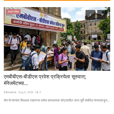
स्पर्धा परीक्षा
एमबीबीएस-बीडीएस प्रवेश प्रक्रियेला सुरुवात;
श
मॅनेजमेंटच्या...
गु
Eduvarta
Aug 6, 2026
0
Ed
कॅप फेऱ्यांनंतर शिल्लक राहणाऱ्या तसेच संस्थात्मक कोट्यातील जागा पूर्वी संबंधित संस्थांकडून...
इयत