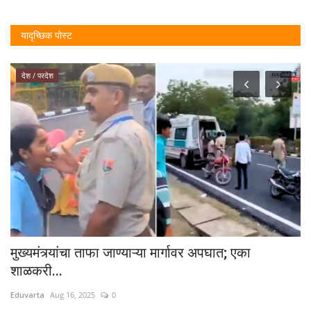
यादृच्छिक पोस्ट
देश / परदेश
मुख्यमंत्र्यांचा ताफा जाण्याऱ्या मार्गावर अपघात; एका
"स
शाळकरी...
Ed
Eduvarta
Aug 16, 2025
0
मैद