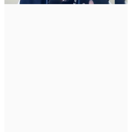
क्रीडा
देश / परदेश
राजकारण
मनोरंजन
गॅलरी
Language
English
Marathi