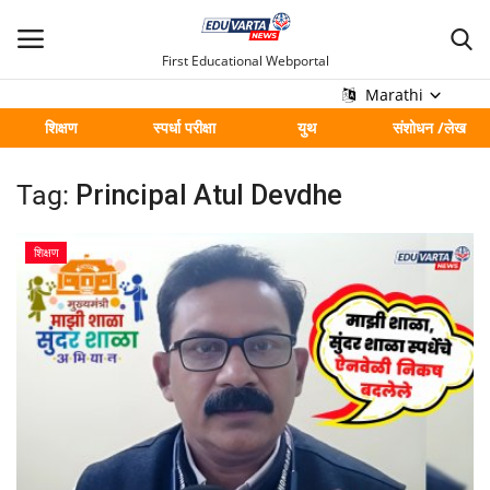
First Educational Webportal
Marathi
शिक्षण
स्पर्धा परीक्षा
युथ
संशोधन /लेख
मुख्य
Tag:
Principal Atul Devdhe
Contact
शिक्षण
शिक्षण
स्पर्धा परीक्षा
युथ
संशोधन /लेख
शहर