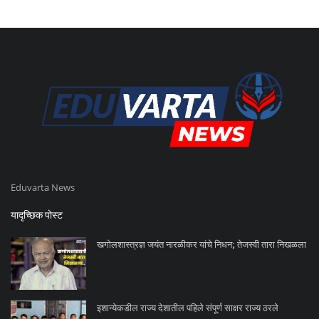
Eduvarta News
यादृच्छिक पोस्ट
खगोलशास्त्रज्ञ जयंत नारळीकर यांचे निधन; तेजस्वी तारा निखळला
इशान्येकडील राज्य देशातील पहिले संपूर्ण साक्षर राज्य ठरले