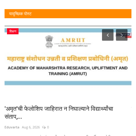
यादृच्छिक पोस्ट
शिक्षण
'अमृत'ची फेलोशिप जाहिरात न निघाल्याने विद्यार्थ्यांचा
लि
संताप,...
Ed
Eduvarta
Aug 6, 2026
0
.
युज