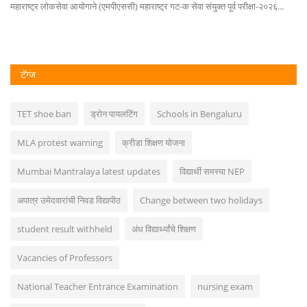
महाराष्ट्र लोकसेवा आयोगाने (एमपीएससी) महाराष्ट्र गट-क सेवा संयुक्त पूर्व परीक्षा-२०२६...
मैद
टॅग्ज
TET shoe ban
ड्रोन पायलटिंग
Schools in Bengaluru
MLA protest warning
क्रीडा शिक्षण योजना
Mumbai Mantralaya latest updates
विद्यार्थी समस्या NEP
अपात्र उमेदवारांची निवड विद्यापीठ
Change between two holidays
student result withheld
अंध विद्यार्थ्यांचे शिक्षण
Vacancies of Professors
National Teacher Entrance Examination
nursing exam