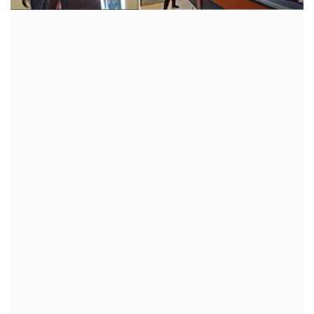
क्रीडा
देश / परदेश
राजकारण
मनोरंजन
गॅलरी
Language
English
Marathi