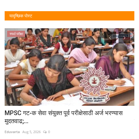
यादृच्छिक पोस्ट
स्पर्धा परीक्षा
MPSC गट-क सेवा संयुक्त पूर्व परीक्षेसाठी अर्ज भरण्यास
धो
मुदतवाढ;...
प
Eduvarta
Aug 5, 2026
0
Ed