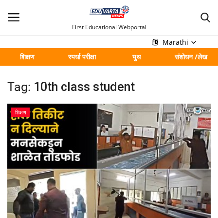
First Educational Webportal
Marathi
शिक्षण
स्पर्धा परीक्षा
युथ
संशोधन /लेख
मुख्य
Tag:
10th class student
Contact
शिक्षण
शिक्षण
स्पर्धा परीक्षा
युथ
संशोधन /लेख
शहर