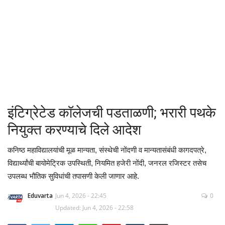
क्रीडा
देश / परदेश
राजकारण
मनोरंजन
इंटिग्रेटेड कॉलेजची पडताळणी; भरारी पथके
गॅलरी
नियुक्त करण्याचे दिले आदेश
Language
कनिष्ठ महाविद्यालयांची मूळ मान्यता, संस्थेची नोंदणी व मान्यतासंबंधी कागदपत्रे,
विद्यार्थ्यांची बायोमेट्रिक उपस्थिती, नियमित हजेरी नोंदी, जनरल रजिस्टर तसेच
English
Marathi
उपलब्ध भौतिक सुविधांची तपासणी केली जाणार आहे.
Eduvarta
Jun 4, 2026 - 22:45
0
Updated: Jun 4, 2026 - 22:58