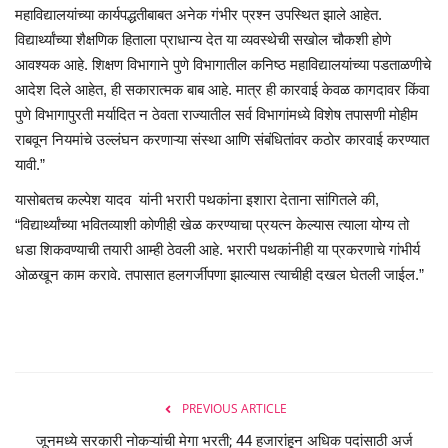
महाविद्यालयांच्या कार्यपद्धतीबाबत अनेक गंभीर प्रश्न उपस्थित झाले आहेत.
विद्यार्थ्यांच्या शैक्षणिक हिताला प्राधान्य देत या व्यवस्थेची सखोल चौकशी होणे
आवश्यक आहे. शिक्षण विभागाने पुणे विभागातील कनिष्ठ महाविद्यालयांच्या पडताळणीचे
आदेश दिले आहेत, ही सकारात्मक बाब आहे. मात्र ही कारवाई केवळ कागदावर किंवा
पुणे विभागापुरती मर्यादित न ठेवता राज्यातील सर्व विभागांमध्ये विशेष तपासणी मोहीम
राबवून नियमांचे उल्लंघन करणाऱ्या संस्था आणि संबंधितांवर कठोर कारवाई करण्यात
यावी.”
यासोबतच कल्पेश यादव यांनी भरारी पथकांना इशारा देताना सांगितले की,
“विद्यार्थ्यांच्या भवितव्याशी कोणीही खेळ करण्याचा प्रयत्न केल्यास त्याला योग्य तो
धडा शिकवण्याची तयारी आम्ही ठेवली आहे. भरारी पथकांनीही या प्रकरणाचे गांभीर्य
ओळखून काम करावे. तपासात हलगर्जीपणा झाल्यास त्याचीही दखल घेतली जाईल.”
PREVIOUS ARTICLE
जूनमध्ये सरकारी नोकऱ्यांची मेगा भरती; 44 हजारांहून अधिक पदांसाठी अर्ज