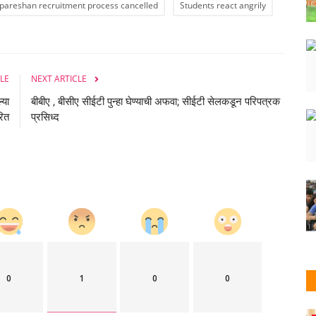
areshan recruitment process cancelled
Students react angrily
LE
NEXT ARTICLE
्या
बीबीए , बीसीए सीईटी पुन्‍हा घेण्याची अफवा; सीईटी सेलकडून परिपत्रक
रित
प्रसिध्द
0
1
0
0