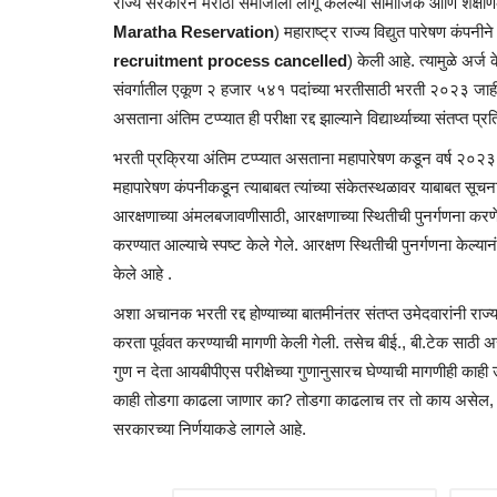
राज्य सरकारने मराठा समाजाला लागू केलेल्या सामाजिक आणि शैक्षणिक
Maratha Reservation
) महाराष्ट्र राज्य विद्युत पारेषण कंपनीन
recruitment process cancelled
) केली आहे. त्यामुळे अर्ज 
संवर्गातील एकूण २ हजार ५४१ पदांच्या भरतीसाठी भरती २०२३ जाहीर झ
असताना अंतिम टप्प्यात ही परीक्षा रद्द झाल्याने विद्यार्थ्याच्या संतप्त प्र
भरती प्रक्रिया अंतिम टप्प्यात असताना महापारेषण कडून वर्ष २०
महापारेषण कंपनीकडून त्याबाबत त्यांच्या संकेतस्थळावर याबाबत सूचना
आरक्षणाच्या अंमलबजावणीसाठी, आरक्षणाच्या स्थितीची पुनर्गणना करणे 
करण्यात आल्याचे स्पष्ट केले गेले. आरक्षण स्थितीची पुनर्गणना केल्
केले आहे .
अशा अचानक भरती रद्द होण्याच्या बातमीनंतर संतप्त उमेदवारांनी राज्याचे
करता पूर्ववत करण्याची मागणी केली गेली. तसेच बीई., बी.टेक साठी अ
गुण न देता आयबीपीएस परीक्षेच्या गुणानुसारच घेण्याची मागणीही काह
काही तोडगा काढला जाणार का? तोडगा काढलाच तर तो काय असेल, असा 
सरकारच्या निर्णयाकडे लागले आहे.