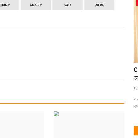
स्पर्धा परीक्षा
FUNNY
ANGRY
SAD
WOW
न; तेजस्वी
MPSC परीक्षेतील टॉपर ४५ लाखांची लाच घेताना
C
ACB च्या जाळ्यात;...
आ
Eduvarta
Aug 1, 2026
0
Ed
ले. आधी टाटा
शैक्षणिक क्षेत्रात ही घटना मोठी चिंतेची बाब मानली जात आहे. MPSC सारख्या
राज
कठीण परीक्षेत...
प्र