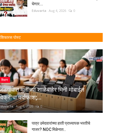
घेणार...
Eduvarta
Aug 4, 2026
0
शिफारस पोस्ट
शिक्षण
जळगावात मुलींच्या शाळेबाहेर मिनी मोबाईल
विक्रीचा पर्दाफाश;...
Eduvarta
Aug 6, 2026
0
पात्र उमेदवारांच्या हाती प्राध्यापक भरतीचे
गाजर? NOC मिळेनात..