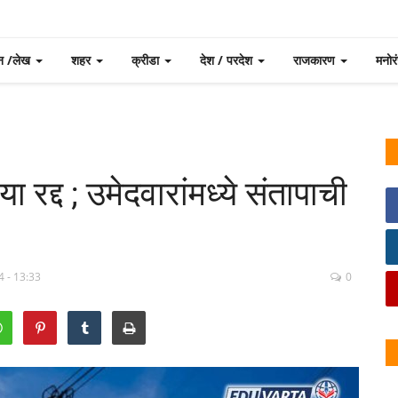
न /लेख
शहर
क्रीडा
देश / परदेश
राजकारण
मनो
 रद्द ; उमेदवारांमध्ये संतापाची
4 - 13:33
0