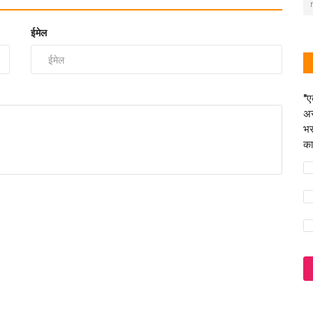
ईमेल
"ए
अस
भर
का