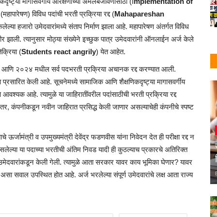
दृष्ट्या मागासवर्गीय आरक्षणाच्या अंमलबजावणीसाठी (
I
mplementation of
े (महापारेषण) विविध पदांची भरती प्रक्रिया रद्द (
Mahapareshan
केलेल्या हजारो उमेदवारांमध्ये संताप निर्माण झाला आहे. महापारेषण अंतर्गत विविध
ाली. त्यानुसार मोठ्या संख्येने इच्छुक पात्र उमेदवारांनी ऑनलाईन अर्ज केले
तिक्रिया (
Students react angrily
) येत आहेत.
२३ आणि २०२४ मधील सर्व पदभरती प्रक्रिया अचानक रद्द करण्यात आली.
 प्रसारित केली आहे. सूचनेमध्ये सामाजिक आणि शैक्षणिकदृष्ट्या मागासवर्गीय
आवश्यक आहे. त्यामुळे या जाहिरातींवरील पदांसाठीची भरती प्रक्रिया रद्द
यानंतर, कंपनीकडून नवीन जाहिरात प्रसिद्ध केली जाणार असल्याचेही कंपनीचे स्पष्ट
 ऊर्जामंत्री व उपमुख्यमंत्री देवेंद्र फडणवीस यांना निवेदन देत ही परीक्षा रद्द न
सलेल्या या पदाच्या भरतीची अंतिम निवड यादी ही कुठल्याच प्रकारचे अतिरिक्त
ी उमेदवारांकडून केली गेली. त्यामुळे आता सरकार यावर काय भूमिका घेणार? यावर
सवाल उपस्थित होत आहे. अर्ज भरलेल्या संपूर्ण उमेदवारांचे लक्ष आता राज्य