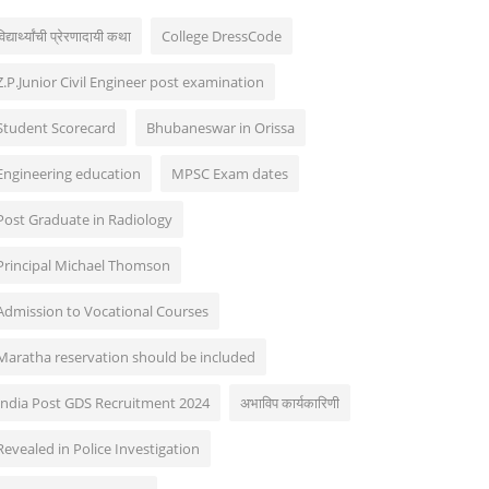
िद्यार्थ्यांची प्रेरणादायी कथा
College DressCode
Z.P.Junior Civil Engineer post examination
Student Scorecard
Bhubaneswar in Orissa
Engineering education
MPSC Exam dates
Post Graduate in Radiology
Principal Michael Thomson
Admission to Vocational Courses
Maratha reservation should be included
India Post GDS Recruitment 2024
अभाविप कार्यकारिणी
Revealed in Police Investigation