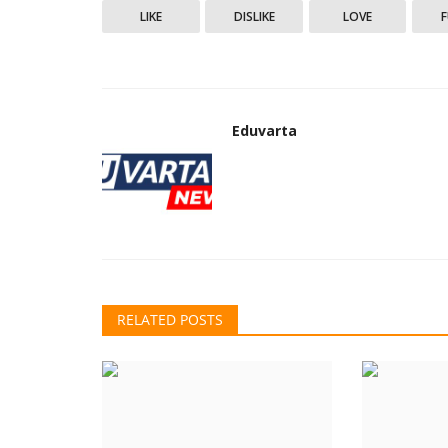
संशोधन /लेख
LIKE
DISLIKE
LOVE
Eduvarta
खगोलशास्त्रज्ञ जयंत नारळीकर यांचे निध
तारा निखळला
Eduvarta
May 20, 2025
0
RELATED POSTS
नारळीकर केंब्रीज विद्यापीठातून शिक्षण घेतल्यावर ते भारतात परत
मुलभूत...