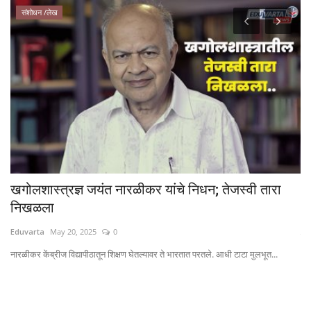
संशोधन /लेख
खगोलशास्त्रज्ञ जयंत नारळीकर यांचे निधन; तेजस्वी तारा
'
निखळला
Ed
Eduvarta
May 20, 2025
0
मतद
नारळीकर केंब्रीज विद्यापीठातून शिक्षण घेतल्यावर ते भारतात परतले. आधी टाटा मुलभूत...