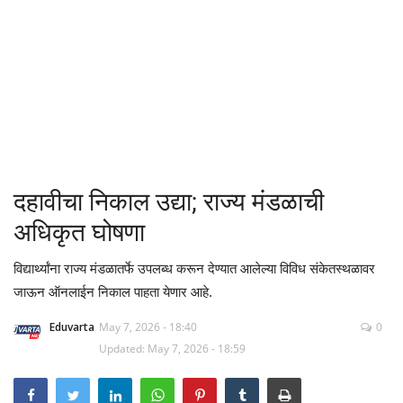
क्रीडा
देश / परदेश
राजकारण
मनोरंजन
दहावीचा निकाल उद्या; राज्य मंडळाची
गॅलरी
अधिकृत घोषणा
Language
विद्यार्थ्यांना राज्य मंडळातर्फे उपलब्ध करून देण्यात आलेल्या विविध संकेतस्थळावर
जाऊन ऑनलाईन निकाल पाहता येणार आहे.
English
Marathi
Eduvarta
May 7, 2026 - 18:40
0
Updated: May 7, 2026 - 18:59