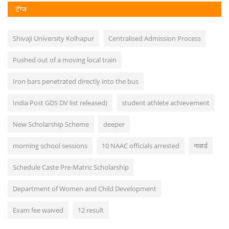
टॅग्ज
Shivaji University Kolhapur
Centralised Admission Process
Pushed out of a moving local train
Iron bars penetrated directly into the bus
India Post GDS DV list released)
student athlete achievement
New Scholarship Scheme
deeper
morning school sessions
10 NAAC officials arrested
नाबार्ड
Schedule Caste Pre-Matric Scholarship
Department of Women and Child Development
Exam fee waived
12 result