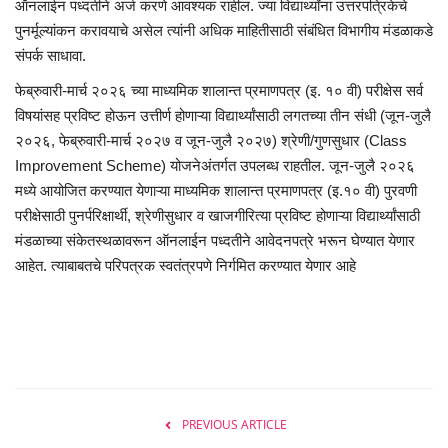
ऑनलाईन पध्दतीने अर्ज करणे आवश्यक राहील. ज्या विद्यार्थ्यांना उत्तरपत्रिकेचे
पुनर्मूल्यांकन करावयाचे असेल त्यांनी अधिक माहितीसाठी संबंधित विभागीय मंडळाकडे
संपर्क साधावा.
फेब्रुवारी-मार्च २०२६ च्या माध्यमिक शालान्त प्रमाणपत्र (इ. १० वी) परीक्षेस सर्व
विषयांसह प्रविष्ट होऊन उत्तीर्ण होणाऱ्या विद्यार्थ्यांसाठी लगतच्या तीन संधी (जून-जुलै
२०२६, फेब्रुवारी-मार्च २०२७ व जून-जुलै २०२७) श्रेणी/गुणसुधार (Class
Improvement Scheme) योजनेअंतर्गत उपलब्ध राहतील. जून-जुलै २०२६
मध्ये आयोजित करण्यात येणाऱ्या माध्यमिक शालान्त प्रमाणपत्र (इ.१० वी) पुरवणी
परीक्षेसाठी पुनर्परिक्षार्थी, श्रेणीसुधार व खाजगीरित्या प्रविष्ट होणाऱ्या विद्यार्थ्यांसाठी
मंडळाच्या संकेतस्थळावरून ऑनलाईन पध्दतीने आवेदनपत्रे भरून घेण्यात येणार
आहेत. त्याबाबतचे परिपत्रक स्वतंत्रपणे निर्गमित करण्यात येणार आहे
PREVIOUS ARTICLE