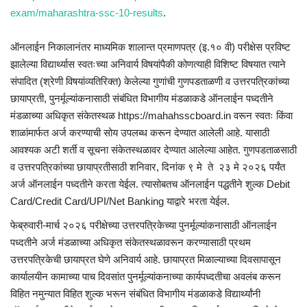
exam/maharashtra-ssc-10-results
.
ऑनलाईन निकालानंतर माध्यमिक शालान्त प्रमाणपत्र (इ.१० वी) परीक्षेस प्रविष्ट
झालेल्या विद्यार्थ्यास स्वतःच्या अनिवार्य विषयांपैकी कोणत्याही विशिष्ट विषयात त्याने
संपादित (श्रेणी विषयांव्यतिरिक्त) केलेल्या गुणांची गुणपडताळणी व उत्तरपत्रिकांच्या
छायाप्रती, पुनर्मूल्यांकनासाठी संबंधित विभागीय मंडळाकडे ऑनलाईन पध्दतीने
मंडळाच्या अधिकृत संकेतस्थळ https://mahahsscboard.in वरून स्वतः किंवा
शाळांमार्फत अर्ज करण्याची सोय उपलब्ध करून देण्यात आलेली आहे. यासाठी
आवश्यक अटी शर्ती व सूचना संकेतस्थळावर देण्यात आलेल्या आहेत. गुणपडताळसाठी
व उत्तरपत्रिकांच्या छायाप्रतीसाठी शनिवार, दिनांक ९ मे ते २३ मे २०२६ पर्यंत
अर्ज ऑनलाईन पध्दतीने करता येईल. त्यासोबतच ऑनलाईन पद्धतीने शुल्क Debit
Card/Credit Card/UPI/Net Banking याद्वारे भरता येईल.
फेब्रुवारी-मार्च २०२६ परीक्षेच्या उत्तरपत्रिकेच्या पुनर्मूल्यांकनासाठी ऑनलाईन
पध्दतीने अर्ज मंडळाच्या अधिकृत संकेतस्थळावरून करण्यासाठी प्रथम
उत्तरपत्रिकेची छायाप्रत घेणे अनिवार्य आहे. छायाप्रत मिळाल्याच्या दिवसापासून
कार्यालयीन कामाच्या पाच दिवसांत पुनर्मूल्यांकनाच्या कार्यपध्दतीचा अवलंब करून
विहित नमुन्यात विहित शुल्क भरून संबंधित विभागीय मंडळाकडे विद्यार्थ्यांनी