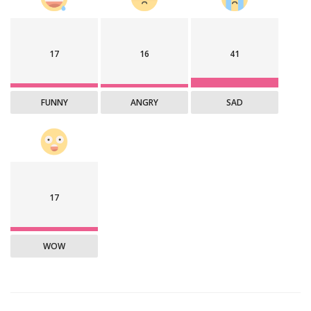
17
16
41
FUNNY
ANGRY
SAD
17
WOW