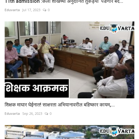
11th admission :कला शाखेच्या अनुदानित तुकड्या पडणार बंद...
Eduvarta
Jul 17, 2023
0
शिक्षक माघार घेईनात! साक्षरता अभियानावरील बहिष्कार कायम,...
Eduvarta
Sep 26, 2023
0