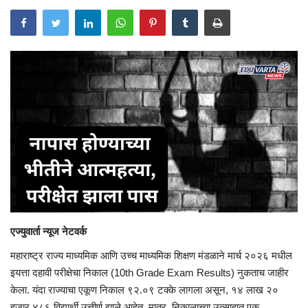
एज्युवार्ता न्यूज नेटवर्क
महाराष्ट्र राज्य माध्यमिक आणि उच्च माध्यमिक शिक्षण मंडळाने मार्च २०२६ मधील
इयत्ता दहावी परीक्षेचा निकाल (10th Grade Exam Results) नुकताच जाहीर
केला. यंदा राज्याचा एकूण निकाल ९२.०९ टक्के लागला असून, १४ लाख २०
हजार ४८६ विद्यार्थी उत्तीर्ण झाले आहेत. मात्र, निकालाच्या उत्साहात एक