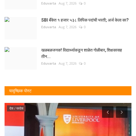
Eduvarta
Aug 7, 2026
0
SBI बँकेत १ हजार ५३८ लिपिक पदांची भरती; अर्ज केला का?
Eduvarta
Aug 7, 2026
0
खळबळजनक! विद्यार्थ्याकडून शाळेत गोळीबार, शिक्षकासह
तीन...
Eduvarta
Aug 7, 2026
0
यादृच्छिक पोस्ट
देश / परदेश