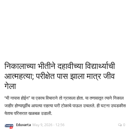
क्रीडा
देश / परदेश
राजकारण
मनोरंजन
निकालाच्या भीतीने दहावीच्या विद्यार्थ्याची
गॅलरी
आत्महत्या; परीक्षेत पास झाला मात्र जीव
गेला
Language
“मी नापास होईन” या एकाच विचाराने तो ग्रासला होता. या तणावातून त्याने निकाल
English
Marathi
जाहीर होण्यापूर्वीच आपल्या राहत्या घरी टोकाचे पाऊल उचलले. ही घटना उघडकीस
येताच परिसरात खळबळ उडाली.
Eduvarta
May 9, 2026 - 12:56
0