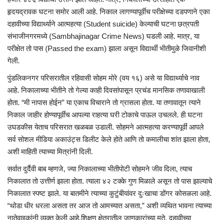
हृदयद्रावक घटना समोर आली आहे. निकाल लागण्यापूर्वीच परीक्षेच्या दडपणाने एका
दहावीच्या विद्यार्थ्याने आत्महत्या (Student suicide) केल्याची घटना छत्रपती
संभाजीनगरमध्ये (Sambhajinagar Crime News) घडली आहे. मात्र, या
परीक्षेत तो पास (Passed the exam) झाला असून विद्यार्थी भीतीमुळे जिवानीशी
गेली.
पुंडलिकनगर परिसरातील रहिवासी सोहम मोरे (वय १६) असे या विद्यार्थ्याचे नाव
आहे. निकालाच्या भीतीने तो गेल्या काही दिवसांपासून प्रचंड मानसिक तणावाखाली
होता. “मी नापास होईन” या एकाच विचाराने तो ग्रासला होता. या तणावातून त्याने
निकाल जाहीर होण्यापूर्वीच आपल्या राहत्या घरी टोकाचे पाऊल उचलले. ही घटना
उघडकीस येताच परिसरात खळबळ उडाली. सोहमने आत्महत्या करण्यापूर्वी आपले
सर्व सोशल मीडिया अकाउंट्स डिलीट केले होते आणि तो कमालीचा शांत झाला होता,
अशी माहिती त्याच्या मित्रांनी दिली.
सर्वात दुर्दैवी बाब म्हणजे, ज्या निकालाच्या भीतीपोटी सोहमने जीव दिला, त्याच
निकालात तो उत्तीर्ण झाला होता. त्याला ४२ टक्के गुण मिळाले असून तो पास झाल्याचे
निकालात स्पष्ट झाले. या बातमीने त्याच्या कुटुंबीयांवर दुःखाचा डोंगर कोसळला आहे.
“थोडा धीर धरला असता तर आज तो आमच्यात असता,” अशी व्यथित भावना त्याच्या
नातेवाइकांनी व्यक्त केली आहे.शिक्षण क्षेत्रातील जाणकारांच्या मते, दहावीच्या