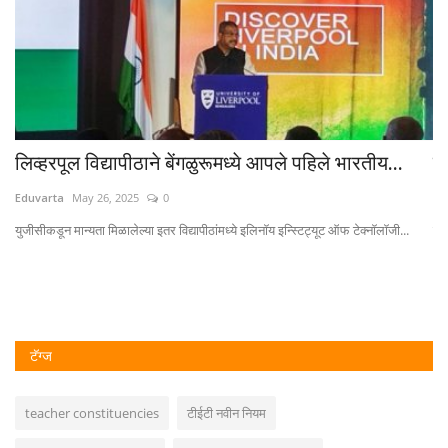
लिव्हरपूल विद्यापीठाने बेंगळुरूमध्ये आपले पहिले भारतीय...
म
Eduvarta
May 26, 2025
0
Ed
युजीसीकडून मान्यता मिळालेल्या इतर विद्यापीठांमध्ये इलिनॉय इन्स्टिट्यूट ऑफ टेक्नॉलॉजी...
ज्य
टॅग्ज
teacher constituencies
टीईटी नवीन नियम