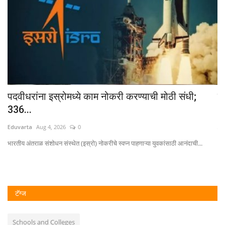
पदवीधरांना इस्रोमध्ये काम नोकरी करण्याची मोठी संधी;
सि
336...
Ed
Eduvarta
Aug 4, 2026
0
नूत
भारतीय अंतराळ संशोधन संस्थेत (इस्रो) नोकरीचे स्वप्न पाहणाऱ्या युवकांसाठी आनंदाची...
टॅग्ज
Schools and Colleges