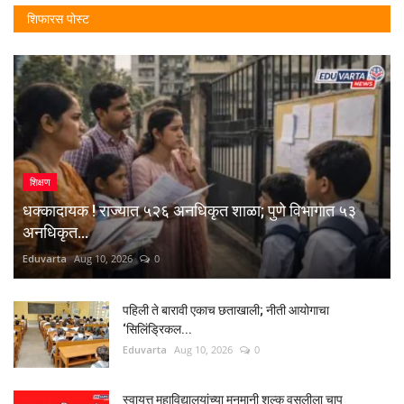
शिफारस पोस्ट
शिक्षण
धक्कादायक ! राज्यात ५२६ अनधिकृत शाळा; पुणे विभागात ५३
अनधिकृत...
Eduvarta
Aug 10, 2026
0
पहिली ते बारावी एकाच छताखाली; नीती आयोगाचा
‘सिलिंड्रिकल...
Eduvarta
Aug 10, 2026
0
स्वायत्त महाविद्यालयांच्या मनमानी शुल्क वसुलीला चाप