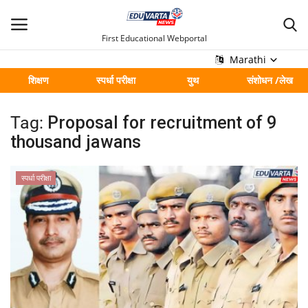
First Educational Webportal
Marathi
शिक्षण
स्पर्धा परीक्षा
युथ
संशोधन /लेख
मुख्य
Tag:
Proposal for recruitment of 9
Contact
thousand jawans
शिक्षण
स्पर्धा परीक्षा
स्पर्धा परीक्षा
युथ
संशोधन /लेख
शहर