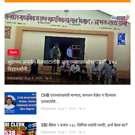
शिक्षण
भुताच्या अफवेने मेळघाटातील आश्रमशाळा ओस पडली; ६०८
विद्यार्थ्यांनी...
Eduvarta
Aug 8, 2026
0
CHB प्राध्यापकांची मान्यता, मानधन वेळेत न दिल्यास
प्राचार्यांचे...
Eduvarta
Aug 7, 2026
0
SBI बँकेत १ हजार ५३८ लिपिक पदांची भरती; अर्ज केला का?
Eduvarta
Aug 7, 2026
0