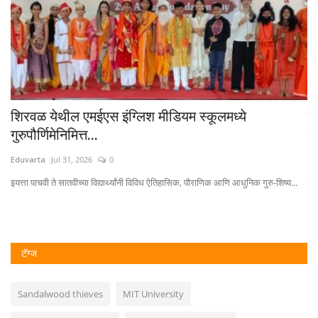
शिरवळ येथील एमईएस इंग्लिश मीडियम स्कूलमध्ये
पु
गुरुपौर्णिमेनिमित्त...
वि
Eduvarta
Jul 31, 2026
0
Ed
इयत्ता पाचवी ते सातवीच्या विद्यार्थ्यांनी विविध ऐतिहासिक, पौराणिक आणि आधुनिक गुरु-शिष्य...
छत्
टॅग्ज
Sandalwood thieves
MIT University