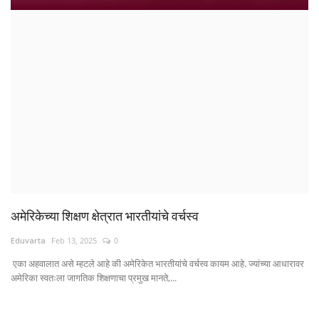
क्रीडा
देश / परदेश
राजकारण
मनोरंजन
गॅलरी
Language
अमेरिकेच्या शिक्षण क्षेत्रात भारतीयांचे वर्चस्व
English
Marathi
Eduvarta
Feb 13, 2025
0
एका अहवालात असे म्हटले आहे की अमेरिकेत भारतीयांचे वर्चस्व कायम आहे. ज्यांच्या आधारावर
अमेरिका स्वतःला जागतिक शिक्षणाचा प्रमुख मानते,...