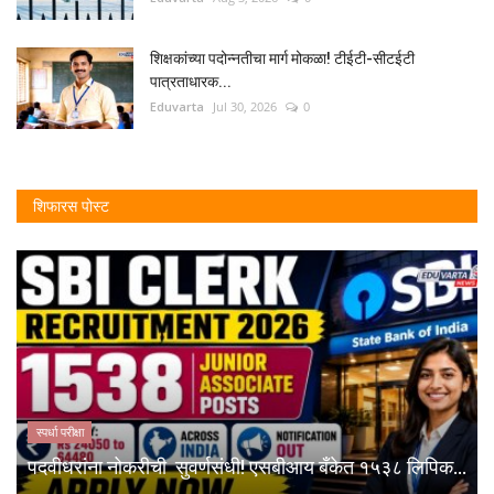
शिक्षकांच्या पदोन्नतीचा मार्ग मोकळा! टीईटी-सीटईटी
पात्रताधारक...
Eduvarta
Jul 30, 2026
0
शिफारस पोस्ट
स्पर्धा परीक्षा
पदवीधरांना नोकरीची सुवर्णसंधी! एसबीआय बँकेत १५३८ लिपिक...