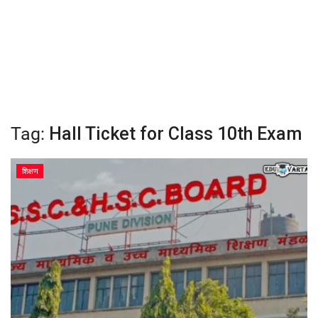
क्रीडा
देश / परदेश
राजकारण
Tag:
Hall Ticket for Class 10th Exam
मनोरंजन
शिक्षण
गॅलरी
Language
English
Marathi