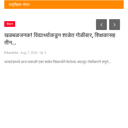
यादृच्छिक पोस्ट
शिक्षण
खळबळजनक! विद्यार्थ्याकडून शाळेत गोळीबार, शिक्षकासह
तीन...
Eduvarta
Aug 7, 2026
0
थायलंडमध्ये आज सकाळी एका शाळेत विद्यार्थ्याने केलेल्या अंदाधुंद गोळीबाराने संपूर्ण...
म.
स
Ed
विद