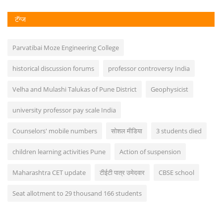
टॅग्ज
Parvatibai Moze Engineering College
historical discussion forums
professor controversy India
Velha and Mulashi Talukas of Pune District
Geophysicist
university professor pay scale India
Counselors' mobile numbers
सोशल मीडिया
3 students died
children learning activities Pune
Action of suspension
Maharashtra CET update
टीईटी पात्र उमेदवार
CBSE school
Seat allotment to 29 thousand 166 students