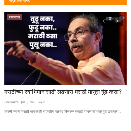
यादृच्छिक पोस्ट
राजकारण
मराठीच्या स्वाभिमानासाठी लढणारा मराठी माणूस गुंड कसा?
बा
Eduvarta
Jul 5, 2025
0
Ed
...
ज्यांनी ज्यांनी मराठी भाषासाठी राजकीय पक्षभेद विसरून मराठी माणसांची वज्रमुठ उभारली...
पुण