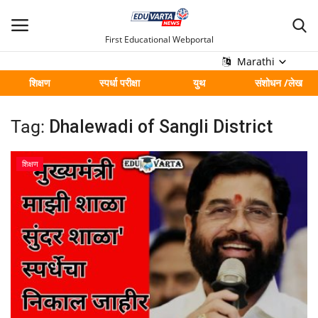
First Educational Webportal
Marathi
शिक्षण
स्पर्धा परीक्षा
युथ
संशोधन /लेख
मुख्य
Tag:
Dhalewadi of Sangli District
Contact
शिक्षण
शिक्षण
स्पर्धा परीक्षा
युथ
संशोधन /लेख
शहर