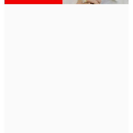
क्रीडा
देश / परदेश
राजकारण
मनोरंजन
गॅलरी
Language
English
Marathi