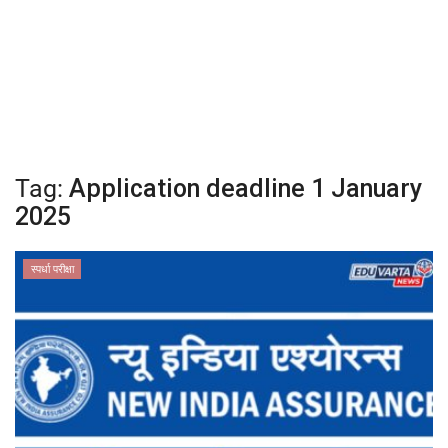
क्रीडा
देश / परदेश
राजकारण
Tag:
Application deadline 1 January
मनोरंजन
2025
गॅलरी
स्पर्धा परीक्षा
Language
English
Marathi