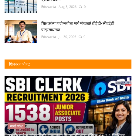
Eduvarta
Aug 3, 2026
0
शिक्षकांच्या पदोन्नतीचा मार्ग मोकळा! टीईटी-सीटईटी
पात्रताधारक...
Eduvarta
Jul 30, 2026
0
शिफारस पोस्ट
स्पर्धा परीक्षा
पदवीधरांना नोकरीची सुवर्णसंधी! एसबीआय बँकेत १५३८ लिपिक...