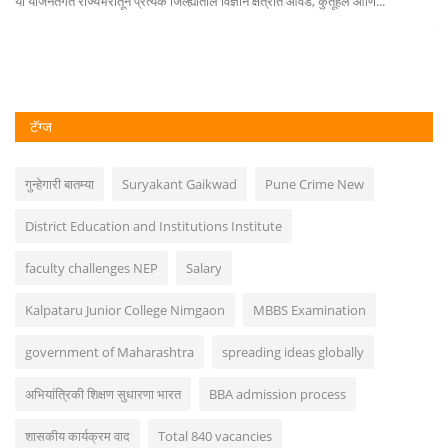
या योजनेंतर्गत राज्यभरातून प्रत्येक जिल्ह्यातील विज्ञान क्षेत्रात आवड, कुतूहल आणि...
राज
टॅग्ज
गुन्हेगारी बातम्या
Suryakant Gaikwad
Pune Crime New
District Education and Institutions Institute
faculty challenges NEP
Salary
Kalpataru Junior College Nimgaon
MBBS Examination
government of Maharashtra
spreading ideas globally
अभियांत्रिकी शिक्षण सुधारणा भारत
BBA admission process
शासकीय कार्यक्रम वाद
Total 840 vacancies