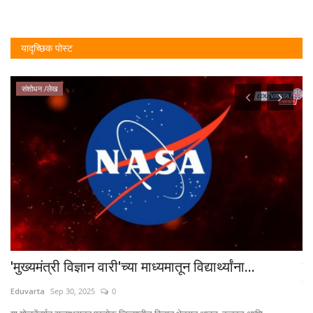
यादृच्छिक पोस्ट
संशोधन /लेख
'मुख्यमंत्री विज्ञान वारी'च्या माध्यमातून विद्यार्थ्यांना...
म
जा
Eduvarta
Sep 30, 2025
0
Ed