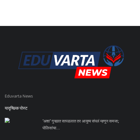
Eduvarta News
यादृच्छिक पोस्ट
'अशा' गुन्ह्यात सापडलात तर आयुष्य संपलं म्हणून समजा;
पोलिसांचा...