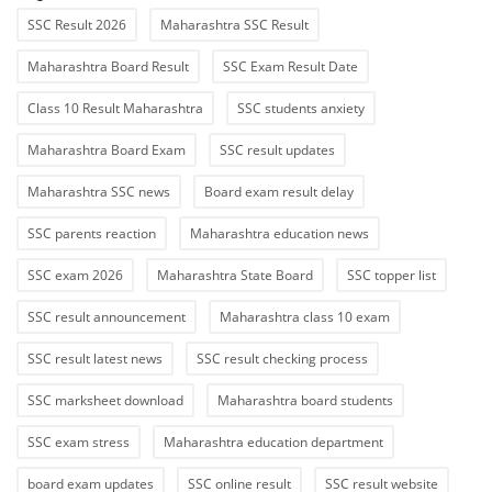
SSC Result 2026
Maharashtra SSC Result
Maharashtra Board Result
SSC Exam Result Date
Class 10 Result Maharashtra
SSC students anxiety
Maharashtra Board Exam
SSC result updates
Maharashtra SSC news
Board exam result delay
SSC parents reaction
Maharashtra education news
SSC exam 2026
Maharashtra State Board
SSC topper list
SSC result announcement
Maharashtra class 10 exam
SSC result latest news
SSC result checking process
SSC marksheet download
Maharashtra board students
SSC exam stress
Maharashtra education department
board exam updates
SSC online result
SSC result website