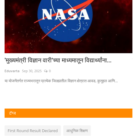
ार्थ्यांना...
पदवीधरांना इस्रोमध्ये काम नोकरी करण्याची म
336...
Eduvarta
Aug 4, 2026
0
ात आवड, कुतूहल आणि...
भारतीय अंतराळ संशोधन संस्थेत (इस्रो) नोकरीचे स्वप्न पाहणाऱ्या युवक
टॅग्ज
First Round Result Declared
आधुनिक शिक्षण