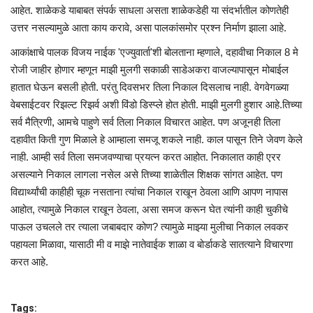
आहेत. शाळेकडे याबाबत संपर्क साधला असता शाळेकडेही या संदर्भातील कोणतेही
उत्तर नसल्यामुळे आता काय करावे, असा पालकांसमोर प्रश्न निर्माण झाला आहे.
आकांक्षाचे पालक विजय नाईक 'एज्युवार्ता'शी बोलताना म्हणाले, दहावीचा निकाल 8 मे
रोजी जाहीर होणार म्हणून माझी मुलगी सकाळी साडेअकरा वाजल्यापासून मोबाईल
हातात घेऊन बसली होती. परंतु दिवसभर तिला निकाल दिसलाच नाही. वेगवेगळ्या
वेबसाईटवर रिझल्ट रिझर्व अशी विंडो डिस्प्ले होत होती. माझी मुलगी हुशार आहे.तिच्या
सर्व मैत्रिणी, आमचे पाहुणे सर्व तिला निकाल विचारत आहेत. पण अजूनही तिला
दहावीत किती गुण मिळाले हे आम्हाला समजू शकले नाही. काल पासून तिने जेवण केले
नाही. आम्ही सर्व तिला समजवण्याचा प्रयत्न करत आहोत. निकालात काही एरर
असल्याने निकाल लागला नसेल असे तिच्या शाळेतील शिक्षक सांगत आहेत. पण
विद्यार्थ्यांची काहीही चूक नसताना त्यांचा निकाल राखून ठेवला आणि आपण नापास
आहोत, त्यामुळे निकाल राखून ठेवला, असा समज करून घेत त्यांनी काही चुकीचे
पाऊल उचलले तर त्याला जबाबदार कोण? त्यामुळे माझ्या मुलीचा निकाल लवकर
पहायला मिळावा, यासाठी मी व माझे नातेवाईक शाळा व बोर्डाकडे सातत्याने विचारणा
करत आहे.
Tags: