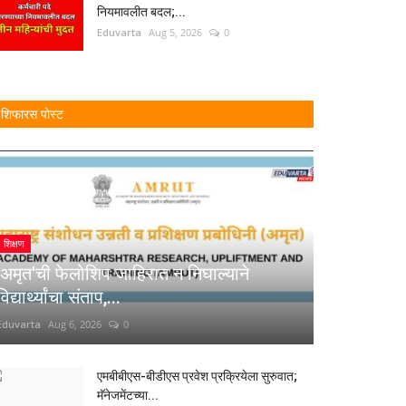
नियमावलीत बदल;...
Eduvarta
Aug 5, 2026
0
शिफारस पोस्ट
शिक्षण
'अमृत'ची फेलोशिप जाहिरात न निघाल्याने
विद्यार्थ्यांचा संताप,...
Eduvarta
Aug 6, 2026
0
एमबीबीएस-बीडीएस प्रवेश प्रक्रियेला सुरुवात;
मॅनेजमेंटच्या...