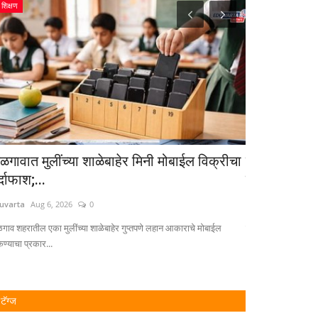
शिक्षण
संशोधन /लेख
ळगावात मुलींच्या शाळेबाहेर मिनी मोबाईल विक्रीचा
विद्यापीठाच्या 
्दाफाश;...
प्रतिष्ठित...
uvarta
Aug 6, 2026
0
Eduvarta
Nov 12, 
गाव शहरातील एका मुलींच्या शाळेबाहेर गुप्तपणे लहान आकाराचे मोबाईल
डॉ. रजनी पंचांग या वर्ष
ण्याचा प्रकार...
(Earth...
टॅग्ज