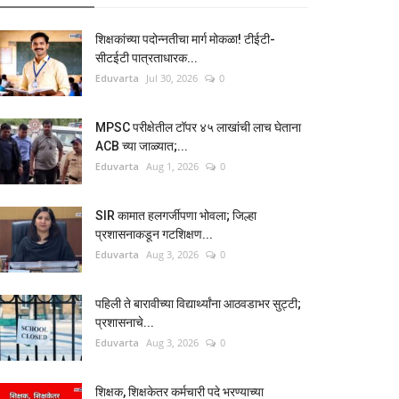
शिक्षकांच्या पदोन्नतीचा मार्ग मोकळा! टीईटी-
सीटईटी पात्रताधारक...
Eduvarta
Jul 30, 2026
0
MPSC परीक्षेतील टॉपर ४५ लाखांची लाच घेताना
ACB च्या जाळ्यात;...
Eduvarta
Aug 1, 2026
0
SIR कामात हलगर्जीपणा भोवला; जिल्हा
प्रशासनाकडून गटशिक्षण...
Eduvarta
Aug 3, 2026
0
पहिली ते बारावीच्या विद्यार्थ्यांना आठवडाभर सुट्टी;
प्रशासनाचे...
Eduvarta
Aug 3, 2026
0
शिक्षक, शिक्षकेतर कर्मचारी पदे भरण्याच्या