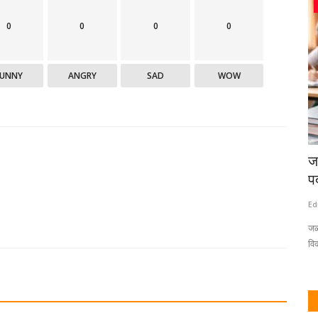
देश / परदेश
0
0
0
0
FUNNY
ANGRY
SAD
WOW
िळते:
अमेरिकेत ९० दिवसांच्या आत नोकरी मिळाली नाही
ज
तर केले जाईल ...
पर
Eduvarta
May 19, 2025
0
Ed
न्ही जिल्ह्यातील
अमेरिकेत शिक्षण घेणाऱ्या विद्यार्थ्यांना पदवी घेतल्यानंतर देशात राहण्याची आणि
जळ
काम...
विक