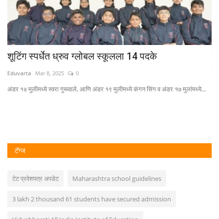
...
शूटिंग स्पर्धेत ध्रुव ग्लोबल स्कूलला 14 पदके
म
य
Eduvarta
Mar 8, 2025
0
Ed
अंडर १४ मुलीमध्ये स्वरा गुरूवाले, आणि अंडर १९ मुलीमध्ये कंगन सिंग व अंडर १७ मुलांमध्ये...
चि
केल
टॅग्ज
टेट प्रवेशपत्र अपडेट
Maharashtra school guidelines
3 lakh 2 thousand 61 students have secured admission