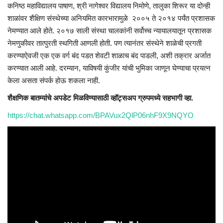
कनिष्ठ महाविद्यालय पाषाण, श्री नागेश्वर विद्यालय निमोणे, तालुका शिरूर या दोन्ही
शाळांवर शैक्षिण संस्थेच्या अनियमित कारभारामुळे २००५ ते २०१४ पर्यंत प्रशासक
नेमण्यात आले होते. २०१७ साली संस्था चालकांनी सर्वोच्च न्यायालयातून प्रशासक
नेमणुकीवर तात्पुरती स्थगिती आणली होती. पण त्यानंतर संस्थेने शाळेची प्रगती
करण्याऐवजी एक एक वर्ग बंद पडत शेवटी शाळाच बंद पाडली, अशी तक्रार अर्जात
करण्यात आली आहे. दरम्यान, याविषयी कुंजीर यांची भुमिका जाणून घेण्याचा प्रयत्न
केला असता संपर्क होऊ शकला नाही.
शैक्षणिक बातम्यांचे अपडेट मिळविण्यासाठी व्हॉट्सअप ग्रुपमध्ये सहभागी व्हा
.
https://chat.whatsapp.com/BPAVux2QlP06nhF9X9NQYO