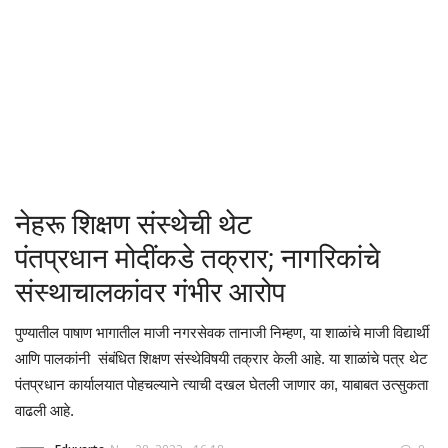
क्रीडा
देश / परदेश
राजकारण
मनोरंजन
नेहरू शिक्षण संस्थेची थेट
गॅलरी
पंतप्रधान मोदींकडे तक्रार; नागरिकांचे
संस्थाचालकांवर गंभीर आरोप
Language
पुण्यातील पाषाण भागातील माजी नगरसेवक तानाजी निम्हण, या शाळांचे माजी विद्यार्थी
English
Marathi
आणि पालकांनी संबंधित शिक्षण संस्थेविषयी तक्रार केली आहे. या शाळांचे पत्र थेट
पंतप्रधान कार्यालयात पोहचल्याने त्याची दखल घेतली जाणार का, याबाबत उत्सुकता
वाढली आहे.