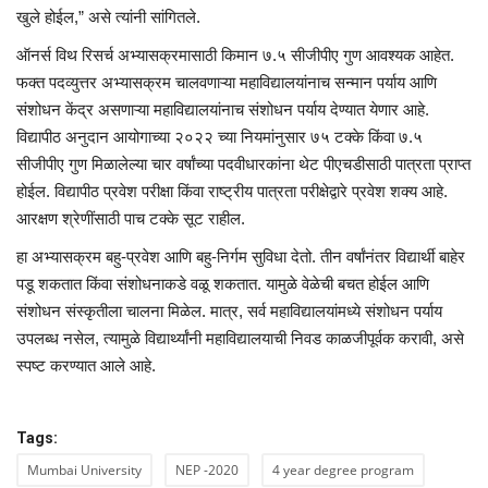
खुले होईल,” असे त्यांनी सांगितले.
ऑनर्स विथ रिसर्च अभ्यासक्रमासाठी किमान ७.५ सीजीपीए गुण आवश्यक आहेत.
फक्त पदव्युत्तर अभ्यासक्रम चालवणाऱ्या महाविद्यालयांनाच सन्मान पर्याय आणि
संशोधन केंद्र असणाऱ्या महाविद्यालयांनाच संशोधन पर्याय देण्यात येणार आहे.
विद्यापीठ अनुदान आयोगाच्या २०२२ च्या नियमांनुसार ७५ टक्के किंवा ७.५
सीजीपीए गुण मिळालेल्या चार वर्षांच्या पदवीधारकांना थेट पीएचडीसाठी पात्रता प्राप्त
होईल. विद्यापीठ प्रवेश परीक्षा किंवा राष्ट्रीय पात्रता परीक्षेद्वारे प्रवेश शक्य आहे.
आरक्षण श्रेणींसाठी पाच टक्के सूट राहील.
हा अभ्यासक्रम बहु-प्रवेश आणि बहु-निर्गम सुविधा देतो. तीन वर्षांनंतर विद्यार्थी बाहेर
पडू शकतात किंवा संशोधनाकडे वळू शकतात. यामुळे वेळेची बचत होईल आणि
संशोधन संस्कृतीला चालना मिळेल. मात्र, सर्व महाविद्यालयांमध्ये संशोधन पर्याय
उपलब्ध नसेल, त्यामुळे विद्यार्थ्यांनी महाविद्यालयाची निवड काळजीपूर्वक करावी, असे
स्पष्ट करण्यात आले आहे.
Tags:
Mumbai University
NEP -2020
4 year degree program