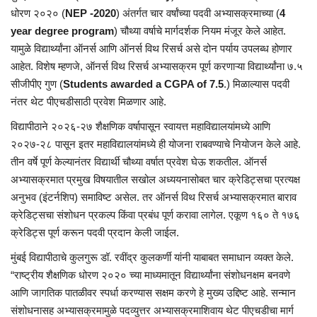
धोरण २०२० (
NEP -2020
) अंतर्गत चार वर्षांच्या पदवी अभ्यासक्रमाच्या (
4
year degree program
) चौथ्या वर्षाचे मार्गदर्शक नियम मंजूर केले आहेत.
यामुळे विद्यार्थ्यांना ऑनर्स आणि ऑनर्स विथ रिसर्च असे दोन पर्याय उपलब्ध होणार
आहेत. विशेष म्हणजे, ऑनर्स विथ रिसर्च अभ्यासक्रम पूर्ण करणाऱ्या विद्यार्थ्यांना ७.५
सीजीपीए गुण (
Students awarded a CGPA of 7.5
.) मिळाल्यास पदवी
नंतर थेट पीएचडीसाठी प्रवेश मिळणार आहे.
विद्यापीठाने २०२६-२७ शैक्षणिक वर्षापासून स्वायत्त महाविद्यालयांमध्ये आणि
२०२७-२८ पासून इतर महाविद्यालयांमध्ये ही योजना राबवण्याचे नियोजन केले आहे.
तीन वर्षे पूर्ण केल्यानंतर विद्यार्थी चौथ्या वर्षात प्रवेश घेऊ शकतील. ऑनर्स
अभ्यासक्रमात प्रमुख विषयातील सखोल अध्ययनासोबत चार क्रेडिट्सचा प्रत्यक्ष
अनुभव (इंटर्नशिप) समाविष्ट असेल. तर ऑनर्स विथ रिसर्च अभ्यासक्रमात बाराव
क्रेडिट्सचा संशोधन प्रकल्प किंवा प्रबंध पूर्ण करावा लागेल. एकूण १६० ते १७६
क्रेडिट्स पूर्ण करून पदवी प्रदान केली जाईल.
मुंबई विद्यापीठाचे कुलगुरू डॉ. रवींद्र कुलकर्णी यांनी याबाबत समाधान व्यक्त केले.
“राष्ट्रीय शैक्षणिक धोरण २०२० च्या माध्यमातून विद्यार्थ्यांना संशोधनक्षम बनवणे
आणि जागतिक पातळीवर स्पर्धा करण्यास सक्षम करणे हे मुख्य उद्दिष्ट आहे. सन्मान
संशोधनासह अभ्यासक्रमामुळे पदव्युत्तर अभ्यासक्रमाशिवाय थेट पीएचडीचा मार्ग