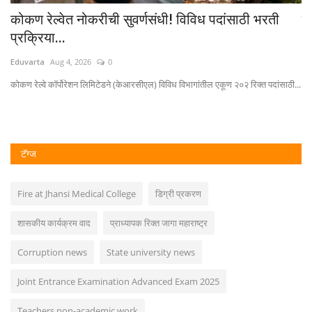
..
कोकण रेल्वेत नोकरीची सुवर्णसंधी! विविध पदांसाठी भरती
स
प्रक्रिया...
भर
Eduvarta
Aug 4, 2026
0
Ed
.
कोकण रेल्वे कॉर्पोरेशन लिमिटेडने (केआरसीएल) विविध विभागांतील एकूण २०२ रिक्त पदांसाठी...
भार
टॅग्ज
Fire at Jhansi Medical College
डिग्री प्रकरण
शासकीय कार्यक्रम वाद
प्राध्यापक रिक्त जागा महाराष्ट्र
Corruption news
State university news
Joint Entrance Examination Advanced Exam 2025
Teachers non-academic work