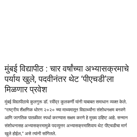
क्रीडा
देश / परदेश
राजकारण
मनोरंजन
मुंबई विद्यापीठ : चार वर्षांच्या अभ्यासक्रमाचे
गॅलरी
पर्याय खुले, पदवीनंतर थेट ‘पीएचडी’ला
मिळणार प्रवेश
Language
मुंबई विद्यापीठाचे कुलगुरू डॉ. रवींद्र कुलकर्णी यांनी याबाबत समाधान व्यक्त केले.
English
Marathi
“राष्ट्रीय शैक्षणिक धोरण २०२० च्या माध्यमातून विद्यार्थ्यांना संशोधनक्षम बनवणे
आणि जागतिक पातळीवर स्पर्धा करण्यास सक्षम करणे हे मुख्य उद्दिष्ट आहे. सन्मान
संशोधनासह अभ्यासक्रमामुळे पदव्युत्तर अभ्यासक्रमाशिवाय थेट पीएचडीचा मार्ग
खुले होईल,” असे त्यांनी सांगितले.