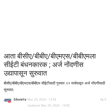
क्रीडा
देश / परदेश
राजकारण
मनोरंजन
आता बीसीए/बीबीए/बीएमएस/बीबीएमला
गॅलरी
सीईटी बंधनकारक ; अर्ज नोंदणीस
उद्यापासून सुरुवात
Language
बीसीए/बीबीए/बीएमएस/बीबीएम सीईटीसाठी गुरुवार २१ मार्चपासून अर्ज नोंदणीसाठी
English
Marathi
सुरुवात.
Eduvarta
Mar 20, 2024 - 13:54
0
Updated: Mar 20, 2024 - 14:05