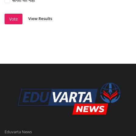
सांगता येत नाही
View Results
Vote
Eduvarta News