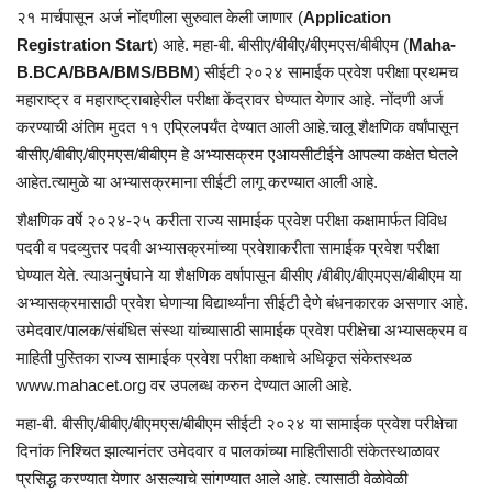
२१ मार्चपासून अर्ज नोंदणीला सुरुवात केली जाणार (
Application
Registration Start
) आहे. महा-बी. बीसीए/बीबीए/बीएमएस/बीबीएम (
Maha-
B.BCA/BBA/BMS/BBM
) सीईटी २०२४ सामाईक प्रवेश परीक्षा प्रथमच
महाराष्ट्र व महाराष्ट्राबाहेरील परीक्षा केंद्रावर घेण्यात येणार आहे. नोंदणी अर्ज
करण्याची अंतिम मुदत ११ एप्रिलपर्यंत देण्यात आली आहे.चालू शैक्षणिक वर्षांपासून
बीसीए/बीबीए/बीएमएस/बीबीएम हे अभ्यासक्रम एआयसीटीईने आपल्या कक्षेत घेतले
आहेत.त्यामुळे या अभ्यासक्रमाना सीईटी लागू करण्यात आली आहे.
शैक्षणिक वर्षे २०२४-२५ करीता राज्य सामाईक प्रवेश परीक्षा कक्षामार्फत विविध
पदवी व पदव्युत्तर पदवी अभ्यासक्रमांच्या प्रवेशाकरीता सामाईक प्रवेश परीक्षा
घेण्यात येते. त्याअनुषंघाने या शैक्षणिक वर्षापासून बीसीए /बीबीए/बीएमएस/बीबीएम या
अभ्यासक्रमासाठी प्रवेश घेणाऱ्या विद्यार्थ्यांना सीईटी देणे बंधनकारक असणार आहे.
उमेदवार/पालक/संबंधित संस्था यांच्यासाठी सामाईक प्रवेश परीक्षेचा अभ्यासक्रम व
माहिती पुस्तिका राज्य सामाईक प्रवेश परीक्षा कक्षाचे अधिकृत संकेतस्थळ
www.mahacet.org वर उपलब्ध करुन देण्यात आली आहे.
महा-बी. बीसीए/बीबीए/बीएमएस/बीबीएम सीईटी २०२४ या सामाईक प्रवेश परीक्षेचा
दिनांक निश्चित झाल्यानंतर उमेदवार व पालकांच्या माहितीसाठी संकेतस्थाळावर
प्रसिद्ध करण्यात येणार असल्याचे सांगण्यात आले आहे. त्यासाठी वेळोवेळी